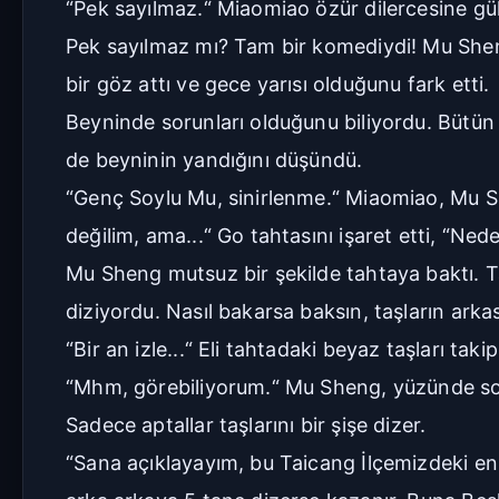
“Pek sayılmaz.“ Miaomiao özür dilercesine gü
Pek sayılmaz mı? Tam bir komediydi! Mu Sheng’
bir göz attı ve gece yarısı olduğunu fark etti.
Beyninde sorunları olduğunu biliyordu. Bütün 
de beyninin yandığını düşündü.
“Genç Soylu Mu, sinirlenme.“ Miaomiao, Mu She
değilim, ama...“ Go tahtasını işaret etti, “
Mu Sheng mutsuz bir şekilde tahtaya baktı. Taşl
diziyordu. Nasıl bakarsa baksın, taşların ark
“Bir an izle...“ Eli tahtadaki beyaz taşları takip
“Mhm, görebiliyorum.“ Mu Sheng, yüzünde soğ
Sadece aptallar taşlarını bir şişe dizer.
“Sana açıklayayım, bu Taicang İlçemizdeki e