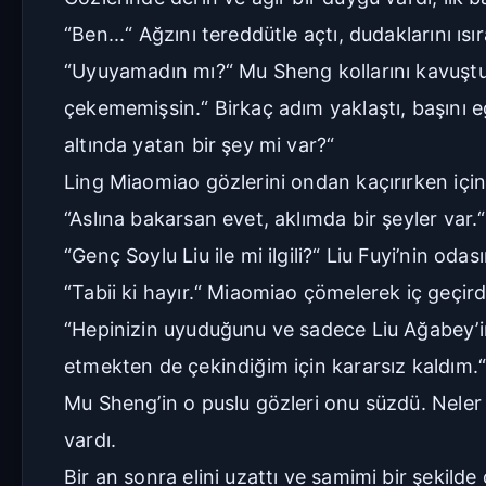
“Ben...“ Ağzını tereddütle açtı, dudaklarını ıs
“Uyuyamadın mı?“ Mu Sheng kollarını kavuştu
çekememişsin.“ Birkaç adım yaklaştı, başını 
altında yatan bir şey mi var?“
Ling Miaomiao gözlerini ondan kaçırırken için
“Aslına bakarsan evet, aklımda bir şeyler var.
“Genç Soylu Liu ile mi ilgili?“ Liu Fuyi’nin o
“Tabii ki hayır.“ Miaomiao çömelerek iç geçird
“Hepinizin uyuduğunu ve sadece Liu Ağabey’i
etmekten de çekindiğim için kararsız kaldım.
Mu Sheng’in o puslu gözleri onu süzdü. Neler
vardı.
Bir an sonra elini uzattı ve samimi bir şekil