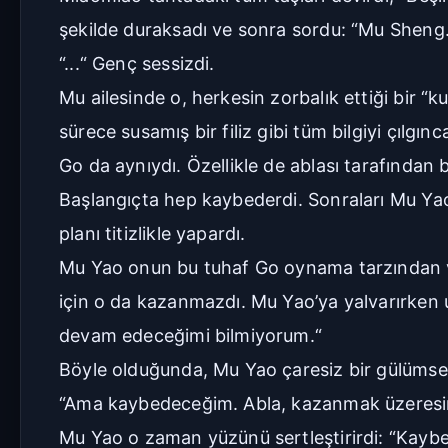
şekilde duraksadı ve sonra sordu: “Mu Sheng.
“...“ Genç sessizdi.
Mu ailesinde o, herkesin zorbalık ettiği bir “
sürece susamış bir filiz gibi tüm bilgiyi çıl
Go da aynıydı. Özellikle de ablası tarafından bi
Başlangıçta hep kaybederdi. Sonraları Mu Ya
planı titizlikle yapardı.
Mu Yao onun bu tuhaf Go oynama tarzından ve
için o da kazanmazdı. Mu Yao’ya yalvarırken u
devam edeceğimi bilmiyorum.“
Böyle olduğunda, Mu Yao çaresiz bir gülümsem
“Ama kaybedeceğim. Abla, kazanmak üzeresi
Mu Yao o zaman yüzünü sertleştirirdi: “Kayb