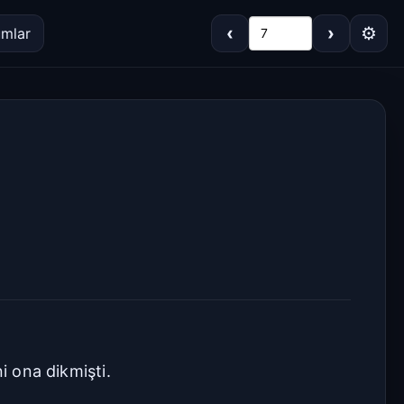
‹
›
⚙
umlar
7
Koyu
Gri
Sepya
Açık
Varsayılan
Beyaz
Açık Gri
Krem/Sepya
Siyah
i ona dikmişti.
Dar
Standart