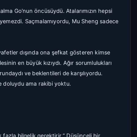
 kalma Go’nun öncüsüydü. Atalarımızın hepsi
mseyemezdi. Saçmalamıyordu, Mu Sheng sadece
ıyafetler dışında ona şefkat gösteren kimse
lesinin en büyük kızıydı. Ağır sorumlulukları
undaydı ve beklentileri de karşılıyordu.
e doluydu ama rakibi yoktu.
zla bilgelik gerektirir.“ Düşünceli bir