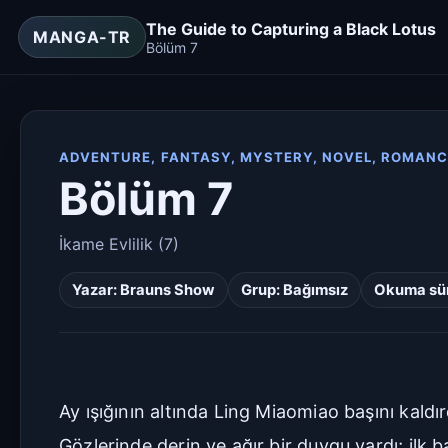
The Guide to Capturing a Black Lotus
MANGA-TR
Bölüm 7
ADVENTURE, FANTASY, MYSTERY, NOVEL, ROMANC
Bölüm 7
İkame Evlilik (7)
Yazar:
Brauns Show
Grup:
Bağımsız
Okuma sür
Ay ışığının altında Ling Miaomiao başını kaldı
Gözlerinde derin ve ağır bir duygu vardı; ilk