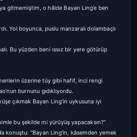
aya gitmemiştim, o hâlde Bayan Ling’e ben
Seriye Git
Ana Sayfa
rdı. Yol boyunca, puslu manzaralı dolambaçlı
Yorumlar
lı. Bu yüzden beni ıssız bir yere götürüp
Bölüme Zıpla
Git
Kapat
enlerin üzerine tüy gibi hafif, inci rengi
İlk Bölüm
Son Bölüm
iao’nun burnunu gıdıklıyordu.
üyüşe çıkmak Bayan Ling’in uykusuna iyi
nimle bu şekilde mi yürüyüş yapacaksın?“
onda konuştu: “Bayan Ling’in, kâsemden yemek