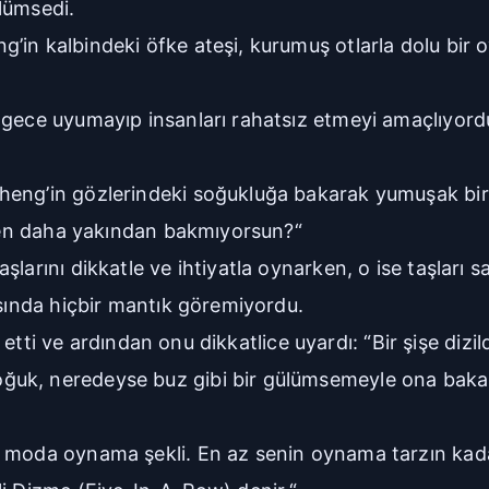
lümsedi.
in kalbindeki öfke ateşi, kurumuş otlarla dolu bir o
gece uyumayıp insanları rahatsız etmeyi amaçlıyordu.
ng’in gözlerindeki soğukluğa bakarak yumuşak bir di
Neden daha yakından bakmıyorsun?“
arını dikkatle ve ihtiyatla oynarken, o ise taşları sa
asında hiçbir mantık göremiyordu.
 etti ve ardından onu dikkatlice uyardı: “Bir şişe dizild
uk, neredeyse buz gibi bir gülümsemeyle ona bakark
n moda oynama şekli. En az senin oynama tarzın kada