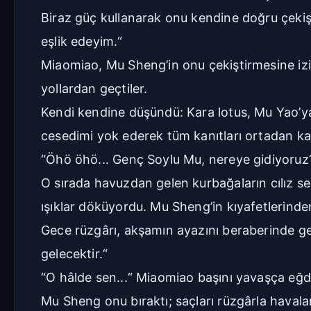
Biraz güç kullanarak onu kendine doğru çekiş
eşlik edeyim.“
Miaomiao, Mu Sheng’in onu çekiştirmesine izi
yollardan geçtiler.
Kendi kendine düşündü: Kara lotus, Mu Yao’ya 
cesedimi yok ederek tüm kanıtları ortadan kal
“Öhö öhö... Genç Soylu Mu, nereye gidiyoruz
O sırada havuzdan gelen kurbağaların cılız sesi 
ışıklar döküyordu. Mu Sheng’in kıyafetlerinde
Gece rüzgârı, akşamın ayazını beraberinde ge
gelecektir.“
“O hâlde sen...“ Miaomiao başını yavaşça eğd
Mu Sheng onu bıraktı; saçları rüzgârla haval