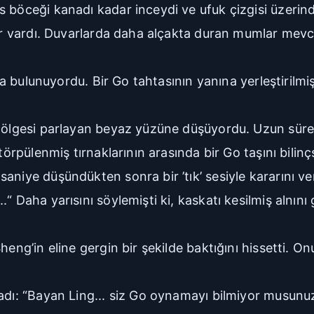
 böceği kanadı kadar inceydi ve ufuk çizgisi üzerinde
ner vardı. Duvarlarda daha alçakta duran mumlar mevc
a bulunuyordu. Bir Go tahtasının yanına yerleştirilmişti
 gölgesi parlayan beyaz yüzüne düşüyordu. Uzun süre
törpülenmiş tırnaklarının arasında bir Go taşını bilinç
niye düşündükten sonra bir ’tık’ sesiyle kararını ve
“ Daha yarısını söylemişti ki, kaskatı kesilmiş alnını
eng’in eline gergin bir şekilde baktığını hissetti. On
madı: “Bayan Ling... siz Go oynamayı bilmiyor musunu