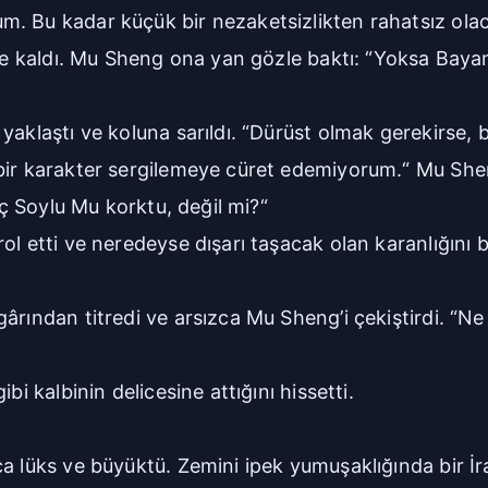
m. Bu kadar küçük bir nezaketsizlikten rahatsız ola
lde kaldı. Mu Sheng ona yan gözle baktı: “Yoksa Bayan
 yaklaştı ve koluna sarıldı. “Dürüst olmak gerekirs
bir karakter sergilemeye cüret edemiyorum.“ Mu Shen
nç Soylu Mu korktu, değil mi?“
rol etti ve neredeyse dışarı taşacak olan karanlığın
gârından titredi ve arsızca Mu Sheng’i çekiştirdi. “
bi kalbinin delicesine attığını hissetti.
lüks ve büyüktü. Zemini ipek yumuşaklığında bir İran ha