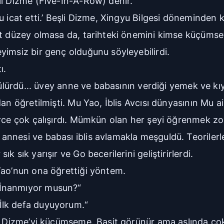
li Dizme (Five-In-A-Row) denir.“
u icat etti.’ Beşli Dizme, Xingyu Bilgesi döneminden
 üst düzey olmasa da, tarihteki önemini kimse küçü
yimsiz bir genç olduğunu söyleyebilirdi.
ı.
örülürdü... üvey anne ve babasının verdiği yemek ve k
an öğretilmişti. Mu Yao, İblis Avcısı dünyasının Mu ai
rce çok çalışırdı. Mümkün olan her şeyi öğrenmek zor
nnesi ve babası iblis avlamakla meşguldü. Teorilerl
 sık yarışır ve Go becerilerini geliştirirlerdi.
Yao’nun ona öğrettiği yöntem.
“İnanmıyor musun?“
İlk defa duyuyorum.“
 Dizme’yi küçümseme. Basit görünür ama aslında çok fa