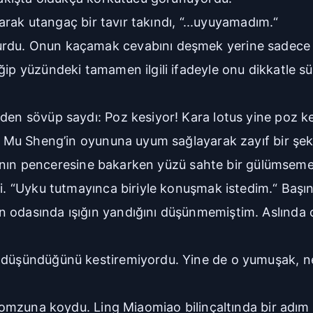
ırarak utangaç bir tavır takındı, “...uyuyamadım.“
rdu. Onun kaçamak cevabını deşmek yerine sadece g
eğip yüzündeki tamamen ilgili ifadeyle onu dikkatle
den sövüp saydı: Poz kesiyor! Kara lotus yine poz ke
“ Mu Sheng’in oyununa uyum sağlayarak zayıf bir şekil
dasının penceresine bakarken yüzü sahte bir gülümsemey
i. “Uyku tutmayınca biriyle konuşmak istedim.“ Başını 
n odasında ışığın yandığını düşünmemiştim. Aslında
“
 düşündüğünü kestiremiyordu. Yine de o yumuşak, nem
de omzuna koydu. Ling Miaomiao bilinçaltında bir adı