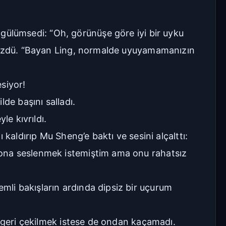
Geniş
Çok Geniş
ülümsedi: “Oh, görünüşe göre iyi bir uyku
 süzdü. “Bayan Ling, normalde uyuyamamanızın
16px
18px
20px
22px
siyor!
Manuel Yazı Boyutu
de başını salladı.
Yazı
A
A
Boyutu
le kıvrıldı.
18px
kaldırıp Mu Sheng’e baktı ve sesini alçalttı:
 ona seslenmek istemiştim ama onu rahatsız
Sıkı
Standart
Rahat
Çok Rahat
li bakışların ardında dipsiz bir uçurum
Düz
Manga-TR
m geri çekilmek istese de ondan kaçamadı.