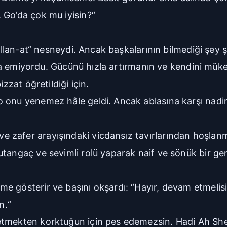
 Go’da çok mu iyisin?“
kullan-at“ nesneydi. Ancak başkalarının bilmediği şey 
gınca emiyordu. Gücünü hızla artırmanın ve kendini m
zzat öğretildiği için.
o onu yenemez hâle geldi. Ancak ablasına karşı nad
 zafer arayışındaki vicdansız tavırlarından hoşlan
tangaç ve sevimli rolü yaparak naif ve sönük bir genç
e gösterir ve başını okşardı: “Hayır, devam etmelisi
n.“
etmekten korktuğun için pes edemezsin. Hadi Ah Sh