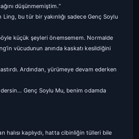
cağını düşünmemiştim.“
 Ling, bu tür bir yakınlığı sadece Genç Soylu
e, böyle küçük şeyleri önemsemem. Normalde
g’in vücudunun anında kaskatı kesildiğini
ı bastırdı. Ardından, yürümeye devam ederken
Ne dersin... Genç Soylu Mu, benim odamda
lısı kaplıydı, hatta cibinliğin tülleri bile