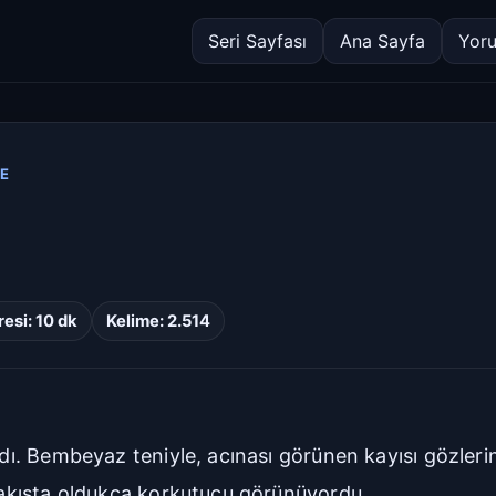
Seri Sayfası
Ana Sayfa
Yor
E
esi: 10 dk
Kelime: 2.514
rdı. Bembeyaz teniyle, acınası görünen kayısı gözlerin
 bakışta oldukça korkutucu görünüyordu.