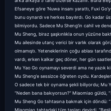
arka arkaya 5 tane dizerse kazanır. Buna Beş
Efsaneye göre ’Nuwa insanı yarattı, Fuxi Go’y
bunu oynardı ve herkes bayılırdı. Go kadar
bilmiyordu. Sadece Mu Sheng’in cahil ve dene
Mu Sheng, biraz şaşkınlıkla onun yüzüne bakt
Mu ailesinde utanç verici bir varlık olarak g
olmamıştı. Yeteneklerinin çoğu ablası tarafınd
vardı, erken kalkar geç döner, her gün saatle
Mu Yao Go oynamayı severdi ama ne yazık ki a
Mu Sheng’e sessizce öğreten oydu. Kardeşler sık
O sadece tek bir oynama şekli biliyordu; Mu 
“Neden bana bakıyorsun?“ Miaomiao güldü, 
Mu Sheng Go tahtasına bakmak için döndü: “
Miaomiao tahtadaki tüm taşları devirdi, “Beşli