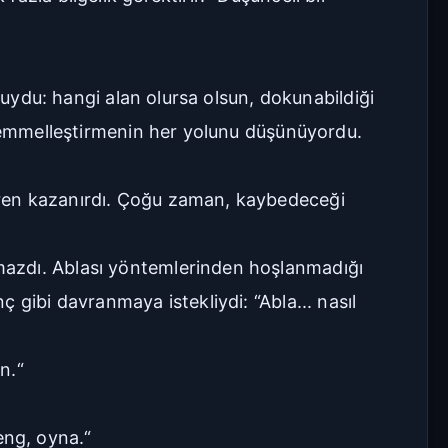
şuydu: hangi alan olursa olsun, dokunabildiği
ükemmelleştirmenin her yolunu düşünüyordu.
iren kazanırdı. Çoğu zaman, kaybedeceği
mazdı. Ablası yöntemlerinden hoşlanmadığı
 gibi davranmaya istekliydi: “Abla... nasıl
n.“
eng, oyna.“