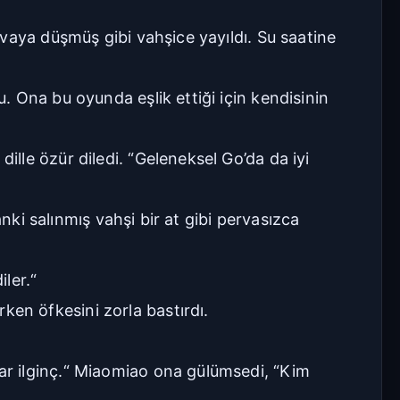
vaya düşmüş gibi vahşice yayıldı. Su saatine
 Ona bu oyunda eşlik ettiği için kendisinin
lle özür diledi. “Geleneksel Go’da da iyi
nki salınmış vahşi bir at gibi pervasızca
iler.“
en öfkesini zorla bastırdı.
r ilginç.“ Miaomiao ona gülümsedi, “Kim