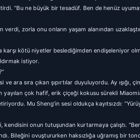
tirdi. “Bu ne büyük bir tesadüf. Ben de henüz uyum
n verdi, zorla onu onların yaşam alanından uzaklaştı
karşı kötü niyetler beslediğimden endişeleniyor olma
dırmak istiyor.
?“
ve ara sıra çıkan şıpırtılar duyuluyordu. Ay ışığı, çim
n yayılan çok hafif, erik çiçeği kokusu sürekli Miaom
tiriyordu. Mu Sheng’in sesi oldukça kayıtsızdı: “Yür
i, kendisini onun tutuşundan kurtarmaya çalıştı. “Be
andı. Bileğini ovuştururken haksızlığa uğramış bir t