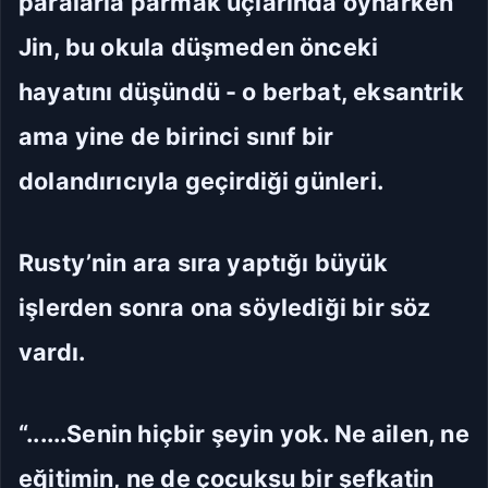
paralarla parmak uçlarında oynarken
Manuel Yazı Boyutu
Jin, bu okula düşmeden önceki
Yazı
A
A
Boyutu
18px
hayatını düşündü - o berbat, eksantrik
ama yine de birinci sınıf bir
Sıkı
Standart
dolandırıcıyla geçirdiği günleri.
Rahat
Çok Rahat
Rusty’nin ara sıra yaptığı büyük
Düz
Manga-TR
işlerden sonra ona söylediği bir söz
vardı.
Seriye Git
Ana Sayfa
Yorumlar
“......Senin hiçbir şeyin yok. Ne ailen, ne
Bölüme Zıpla
eğitimin, ne de çocuksu bir şefkatin