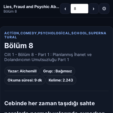
Lies, Fraud and Psychic Ability School
‹
›
⚙
8
Bölüm 8
ACTION,COMEDY,PSYCHOLOGICAL,SCHOOL,SUPERNA
TURAL
Koyu
Gri
Bölüm 8
Sepya
Açık
Cilt 1 - Bölüm 8 - Part 1 : Planlanmış İhanet ve
Dolandırıcının Umutsuzluğu Part 1
Dar
Standart
Yazar:
Alchemill
Grup: :
Bağımsız
Geniş
Çok Geniş
Okuma süresi: 9 dk
Kelime: 2.243
16px
18px
Cebinde her zaman taşıdığı sahte
20px
22px