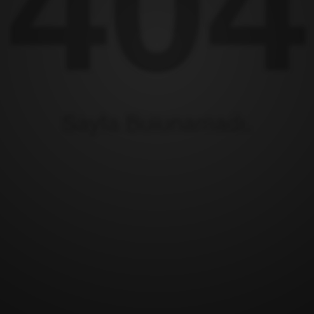
404
Sayfa Bulunamadı.