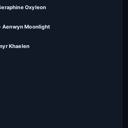
Bölüme Zıpla
 Seraphine Oxyleon
Git
Kapat
 → Aenwyn Moonlight
İlk Bölüm
Son Bölüm
rmyr Khaelen