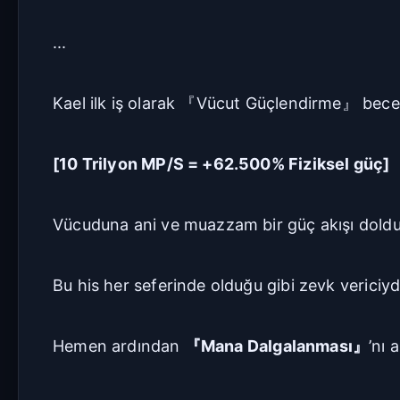
...
Kael ilk iş olarak 『Vücut Güçlendirme』 becer
[10 Trilyon MP/S = +62.500% Fiziksel güç]
Vücuduna ani ve muazzam bir güç akışı doldu. 
Bu his her seferinde olduğu gibi zevk vericiyd
Hemen ardından
『Mana Dalgalanması』
’nı a