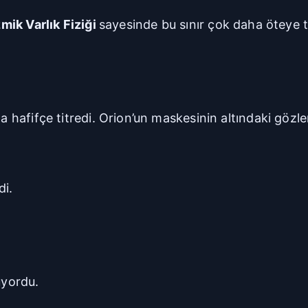
mik Varlık Fiziği
sayesinde bu sınır çok daha öteye t
 hafifçe titredi. Orion’un maskesinin altındaki gözler 
di.
uyordu.