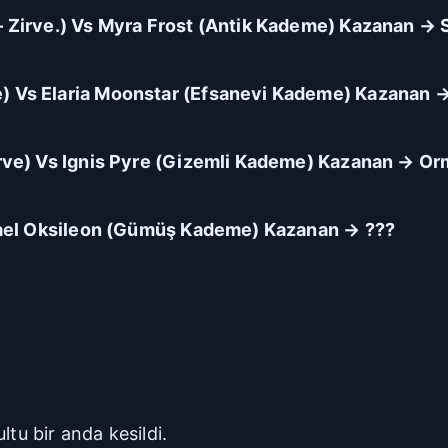
– Zirve.) Vs Myra Frost (Antik Kademe) Kazanan →
) Vs Elaria Moonstar (Efsanevi Kademe) Kazanan
irve) Vs Ignis Pyre (Gizemli Kademe) Kazanan → O
 Kael Oksileon (Gümüş Kademe) Kazanan → ???
ltu bir anda kesildi.