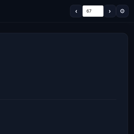
‹
›
⚙
67
Koyu
Gri
Sepya
Açık
Dar
Standart
Geniş
Çok Geniş
16px
18px
20px
22px