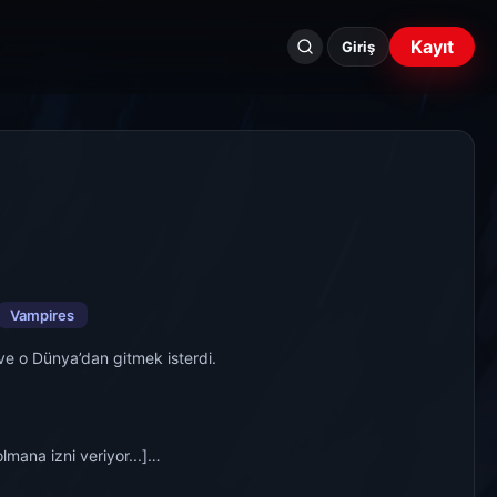
Seri
Kayıt
ara...
Giriş
Vampires
e o Dünya’dan gitmek isterdi.
mana izni veriyor...]
angi maceralar bekliyor.