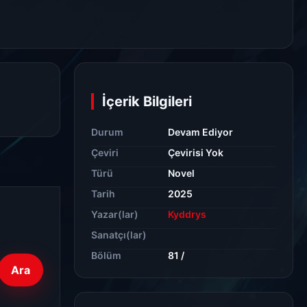
İçerik Bilgileri
Durum
Devam Ediyor
Çeviri
Çevirisi Yok
Türü
Novel
Tarih
2025
Yazar(lar)
Kyddrys
Sanatçı(lar)
Bölüm
81 /
Ara