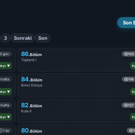
Son 
3
Sonraki
Son
86.
3 gün
102
Bölüm
Toplantı Ⅰ
drys ▼
K
84.
 hafta
116
Bölüm
İkinci Dünya
drys ▼
K
82.
 hafta
127
Bölüm
Kule Ⅱ
drys ▼
K
80.
3
1 ay
Bölüm