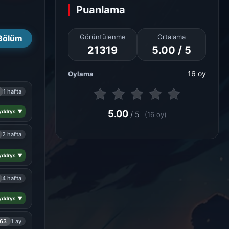
Puanlama
Görüntülenme
Ortalama
Bölüm
21319
5.00 / 5
16 oy
Oylama
1 hafta
yddrys ▼
5.00
/ 5
(16 oy)
2 hafta
yddrys ▼
4 hafta
yddrys ▼
163
1 ay