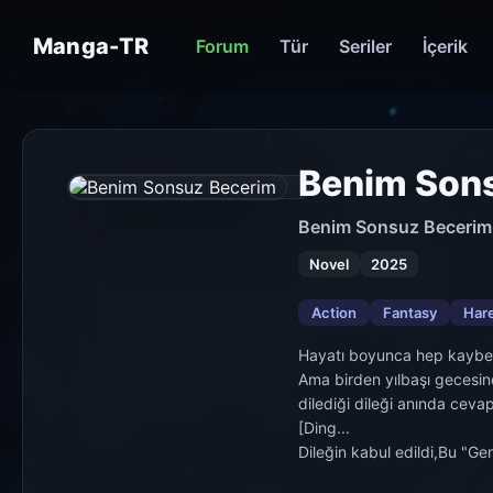
Manga-TR
Forum
Tür
Seriler
İçerik
Benim Son
Benim Sonsuz Becerim
Novel
2025
Action
Fantasy
Har
Hayatı boyunca hep kaybede
Ama birden yılbaşı gecesin
dilediği dileği anında cevap
[Ding...
Dileğin kabul edildi,Bu "Ge
Kael Yeni gezegeni Ocsilau