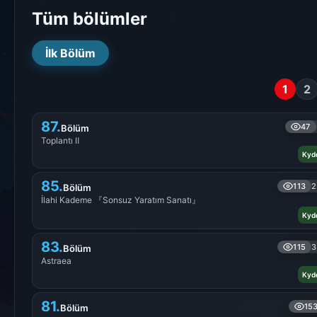
Tüm bölümler
İlk Bölüm
1
2
87.
47
Bölüm
Toplantı Ⅱ
Kyd
85.
113
2
Bölüm
İlahi Kademe 『Sonsuz Yaratım Sanatı』
Kyd
83.
115
3
Bölüm
Astraea
Kyd
81.
15
Bölüm