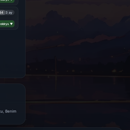
34
3 ay
yddrys ▼
ku, Benim