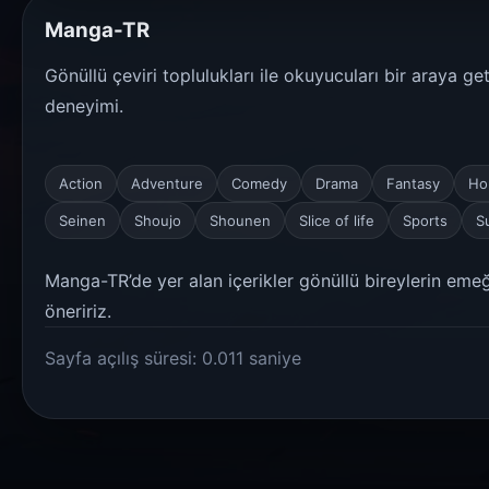
Manga-TR
Gönüllü çeviri toplulukları ile okuyucuları bir araya g
deneyimi.
Action
Adventure
Comedy
Drama
Fantasy
Ho
Seinen
Shoujo
Shounen
Slice of life
Sports
S
Manga-TR’de yer alan içerikler gönüllü bireylerin emeği
öneririz.
Sayfa açılış süresi: 0.011 saniye