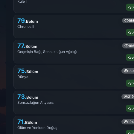
Kule Ⅰ
Kyd
79.
15
Bölüm
Chronos Ⅱ
Kyd
77.
15
Bölüm
Geçmişin Bağı, Sonsuzluğun Ağırlığı
Kyd
75.
180
Bölüm
Dünya
Kyd
73.
219
Bölüm
Sonsuzluğun Altyapısı
Kyd
71.
194
Bölüm
Ölüm ve Yeniden Doğuş
Kyd