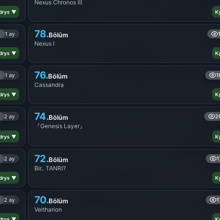
Nexus Chronos Ⅲ
drys ▼
K
78.
5
1 ay
Bölüm
Nexus Ⅰ
drys ▼
K
76.
6
1 ay
1
Bölüm
Cassandra
drys ▼
K
74.
2 ay
2
Bölüm
『Genesis Layer』
drys ▼
K
72.
2 ay
1
Bölüm
Bir.. TANRI?
drys ▼
K
70.
2 ay
1
Bölüm
Veltharion
drys ▼
K