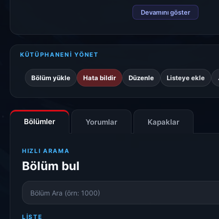
Devamını göster
KÜTÜPHANENİ YÖNET
Bölüm yükle
Hata bildir
Düzenle
Listeye ekle
Bölümler
Yorumlar
Kapaklar
HIZLI ARAMA
Bölüm bul
Bölüm
Numarası
LISTE