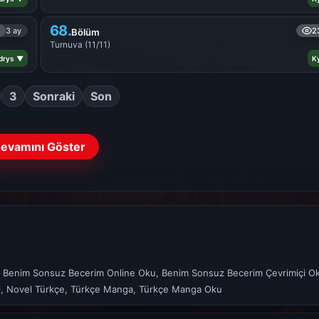
68.
3 ay
2
Bölüm
Turnuva (11/11)
drys ▼
K
3
Sonraki
Son
evamını Göster
Benim Sonsuz Becerim Online Oku, Benim Sonsuz Becerim Çevrimiçi O
ri, Novel Türkçe, Türkçe Manga, Türkçe Manga Oku