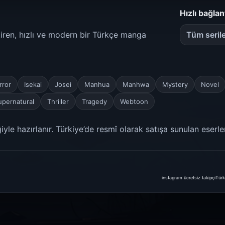
Hızlı bağlan
etiren, hızlı ve modern bir Türkçe manga
Tüm seril
rror
Isekai
Josei
Manhua
Manhwa
Mystery
Novel
upernatural
Thriller
Tragedy
Webtoon
yle hazırlanır. Türkiye’de resmî olarak satışa sunulan eserle
instagram ücretsiz takipçi
Türk