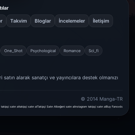
tılar
er
Takvim
Bloglar
İncelemeler
İletişim
One_Shot
Psychological
Romance
Sci_fi
ri satın alarak sanatçı ve yayıncılara destek olmanızı
© 2014 Manga-TR
 takipçi satın al
takipçi satın al
Takipçi Satın Al
beğeni satın al
instagram takipçi satın al
Buy Fans
vds