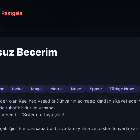
Rastgele
suz Becerim
em
Isekai
Magic
Martial
Novel
Space
Türkçe Novel
n olan Kael hep yaşadığı Dünya’nın acımasızlığından şikayet eder v
de tuhaf bir durum yaşandı.
 veren bir "Sistem" ortaya çıktı!
rçekliğin" Efendisi sana bu dünyadan ayrılma ve başka dünyada var ol
s’ta hayatta kalmayı ve güçlenmeyi becerebilecek mi ve acaba onu h