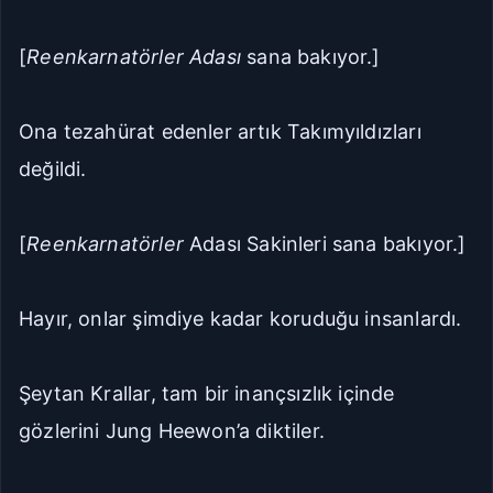
Seriye Git
Ana Sayfa
[
Reenkarnatörler Adası
sana bakıyor.]
Yorumlar
Ona tezahürat edenler artık Takımyıldızları
Bölüme Zıpla
değildi.
Git
Kapat
[
Reenkarnatörler
Adası Sakinleri sana bakıyor.]
İlk Bölüm
Son Bölüm
Hayır, onlar şimdiye kadar koruduğu insanlardı.
Şeytan Krallar, tam bir inançsızlık içinde
gözlerini Jung Heewon’a diktiler.