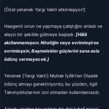
[Özel yetenek
Yargı Vakti
etkinleşiyor!]
Haagenti onun ne yapmaya çalıştığını anladı ve
alaycı bir şekilde gülmeye başladı.
[Hâlâ
akıllanmamışsın. Niteliğin neye evrimleşirse
evrimleşsin, Başmelekler güçlerini sana asla
ödünç vermeyecek.]
Yetenek [Yargı Vakti] Mutlak İyilik’ten Olasılık
ödünç almayı gerektiriyordu; bu yüzden, ilgili
Takımyıldızlarının izni olmadan kullanılamazdı.
Ancak, aniden hiç yoktan bir dizi tuhaf mesaj