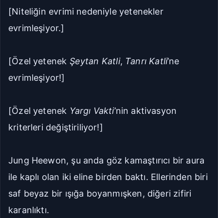
[Niteliğin evrimi nedeniyle yetenekler
Geniş
Çok Geniş
evrimleşiyor.]
16px
18px
[Özel yetenek
Şeytan Katli
,
Tanrı Katli
’ne
20px
22px
evrimleşiyor!]
Manuel Yazı Boyutu
Yazı
A
A
Boyutu
[Özel yetenek
Yargı Vakti
’nin aktivasyon
18px
kriterleri değiştiriliyor!]
Sıkı
Standart
Jung Heewon, şu anda göz kamaştırıcı bir aura
Rahat
Çok Rahat
ile kaplı olan iki eline birden baktı. Ellerinden biri
saf beyaz bir ışığa boyanmışken, diğeri zifiri
Düz
Manga-TR
karanlıktı.