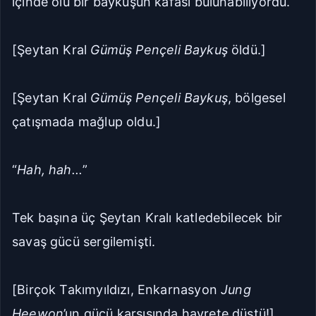
içinde ölü bir baykuşun kafası bulunabiliyordu.
[Şeytan Kral
Gümüş Pençeli Baykuş
öldü.]
[Şeytan Kral
Gümüş Pençeli Baykuş
, bölgesel
çatışmada mağlup oldu.]
“
Hah, hah...
”
Tek başına üç Şeytan Kralı katledebilecek bir
savaş gücü sergilemişti.
[Birçok Takımyıldızı, Enkarnasyon
Jung
Heewon
’un gücü karşısında hayrete düştü!]