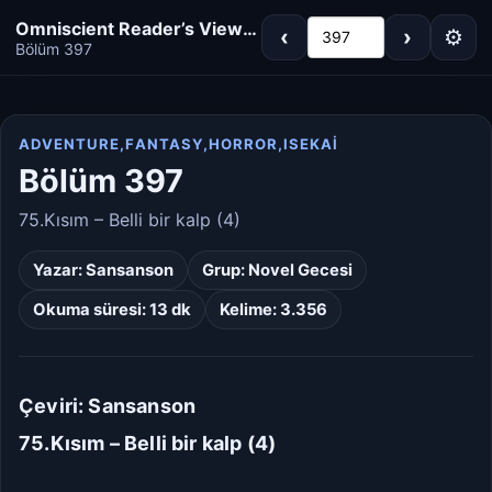
Omniscient Reader’s Viewpoint - Novel
‹
›
⚙
397
Bölüm 397
ADVENTURE,FANTASY,HORROR,ISEKAI
Koyu
Gri
Bölüm 397
Sepya
Açık
75.Kısım – Belli bir kalp (4)
Yazar:
Sansanson
Grup:
Novel Gecesi
Varsayılan
Beyaz
Okuma süresi: 13 dk
Kelime: 3.356
Açık Gri
Krem/Sepya
Siyah
Çeviri: Sansanson
75.Kısım – Belli bir kalp (4)
Dar
Standart