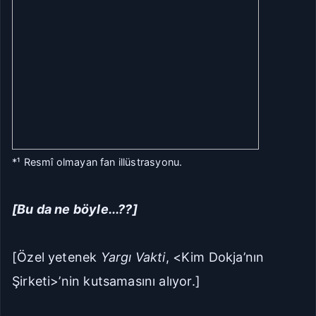
*¹ Resmî olmayan fan illüstrasyonu.
[Bu da ne böyle...??]
[Özel yetenek
Yargı Vakti
, <Kim Dokja’nın
Şirketi>’nin kutsamasını alıyor.]