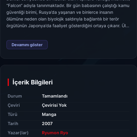
“Falcon“ adıyla tanınmaktadır. Bir gün babasının çalıştığı kamu
güvenliği birimi, Rusya’da yaşanan ve binlerce insanın
ölümüne neden olan biyolojik saldırıyla bağlantılı bir terör
örgütünün Japonya’da faaliyet gösterdiğini ortaya çıkarır. Ülke
çapında kaosa yol açabilecek “Bloody Monday“ planını
durdurabilmek için Fujimaru, hem bilgisayar başında hem de
Devamını göster
gerçek dünyada ölümcül bir mücadeleye girişir. Hackerlık,
terörizm ve zekâ savaşlarını bir araya getiren Bloody Monday,
temposu hiç düşmeyen sürükleyici bir gerilim serisidir.
İçerik Bilgileri
Durum
Tamamlandı
Çeviri
Çevirisi Yok
Türü
Manga
Tarih
2007
Yazar(lar)
Ryumon Ryo