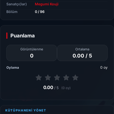
Sanatçı(lar)
Megumi Kouji
Bölüm
0 / 96
Puanlama
Görüntülenme
Ortalama
0
0.00 / 5
0 oy
Oylama
0.00
/ 5
(0 oy)
KÜTÜPHANENİ YÖNET