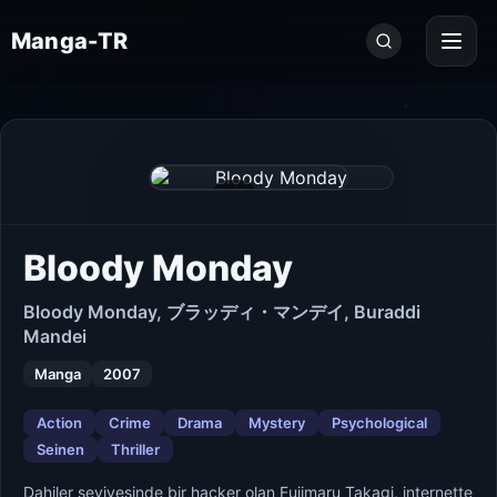
Seri
Manga-TR
ara...
+16
Bloody Monday
Bloody Monday, ブラッディ・マンデイ, Buraddi
Mandei
Manga
2007
Action
Crime
Drama
Mystery
Psychological
Seinen
Thriller
Dahiler seviyesinde bir hacker olan Fujimaru Takagi, internette