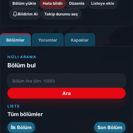
Bölüm yükle
Hata bildir
Düzenle
Listeye ekle
Bildirim Al
Takip durumu seç
Bölümler
Yorumlar
Kapaklar
HIZLI ARAMA
Bölüm bul
Bölüm
Numarası
Ara
LISTE
Tüm bölümler
İlk Bölüm
Son Bölüm