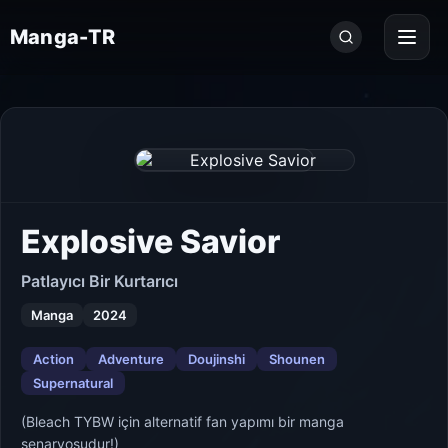
Seri
Manga-TR
ara...
Explosive Savior
Patlayıcı Bir Kurtarıcı
Manga
2024
Action
Adventure
Doujinshi
Shounen
Supernatural
(Bleach TYBW için alternatif fan yapımı bir manga
senaryosudur!)