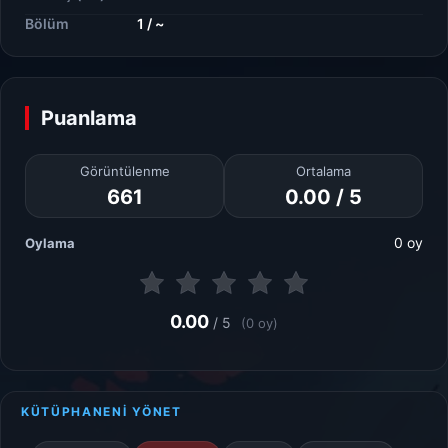
Bölüm
1 / ~
Puanlama
Görüntülenme
Ortalama
661
0.00 / 5
0 oy
Oylama
0.00
/ 5
(0 oy)
KÜTÜPHANENİ YÖNET