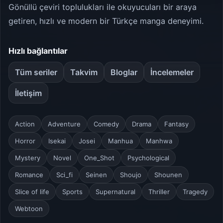
Gönüllü çeviri toplulukları ile okuyucuları bir araya
getiren, hızlı ve modern bir Türkçe manga deneyimi.
Hızlı bağlantılar
Tüm seriler
Takvim
Bloglar
İncelemeler
İletişim
Action
Adventure
Comedy
Drama
Fantasy
Horror
Isekai
Josei
Manhua
Manhwa
Mystery
Novel
One_Shot
Psychological
Romance
Sci_fi
Seinen
Shoujo
Shounen
Slice of life
Sports
Supernatural
Thriller
Tragedy
Webtoon