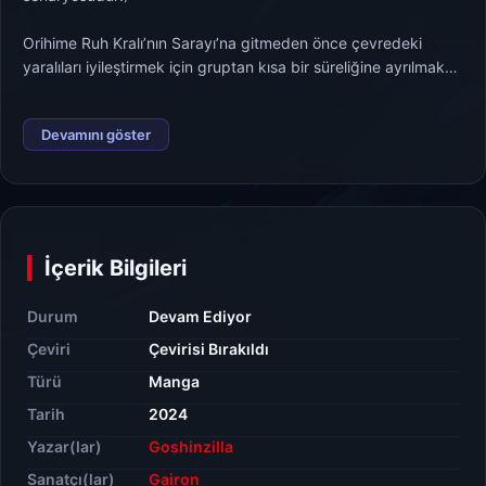
Orihime Ruh Kralı’nın Sarayı’na gitmeden önce çevredeki
yaralıları iyileştirmek için gruptan kısa bir süreliğine ayrılmak
ister. Çevresinde hayat belirtisi ararken peşlerinden gelmiş
olan Gigi’yle beraber onun tarafından zombi bir köleye
Devamını göster
dönüştürülmüş Bambietta ile karşılaşır ve olaylar çok farklı bir
hale girer...
İçerik Bilgileri
Durum
Devam Ediyor
Çeviri
Çevirisi Bırakıldı
Türü
Manga
Tarih
2024
Yazar(lar)
Goshinzilla
Sanatçı(lar)
Gairon