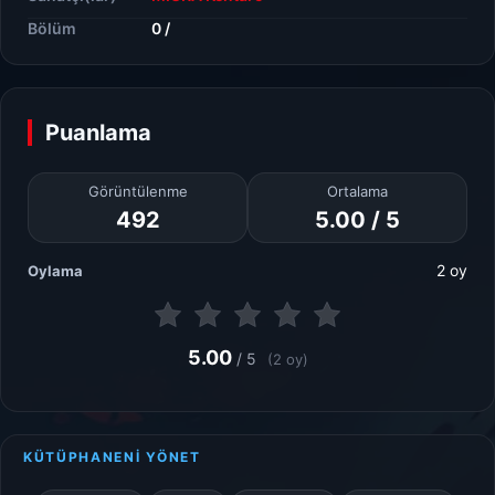
Bölüm
0 /
Puanlama
Görüntülenme
Ortalama
492
5.00 / 5
2 oy
Oylama
5.00
/ 5
(2 oy)
KÜTÜPHANENİ YÖNET