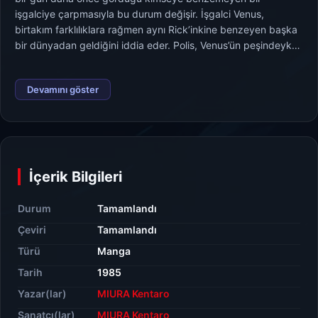
işgalciye çarpmasıyla bu durum değişir. İşgalci Venus,
birtakım farklılıklara rağmen aynı Rick’inkine benzeyen başka
bir dünyadan geldiğini iddia eder. Polis, Venus’ün peşindeyken
kahramanlarımız neler olduğunu bulabilecekler midir?
Devamını göster
İçerik Bilgileri
Durum
Tamamlandı
Çeviri
Tamamlandı
Türü
Manga
Tarih
1985
Yazar(lar)
MIURA Kentaro
Sanatçı(lar)
MIURA Kentaro