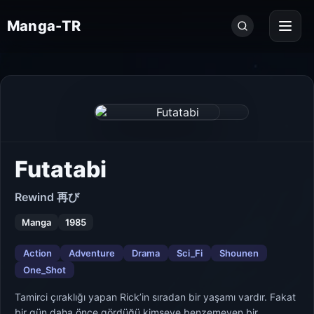
Seri
Manga-TR
ara...
Futatabi
Rewind 再び
Manga
1985
Action
Adventure
Drama
Sci_Fi
Shounen
One_Shot
Tamirci çıraklığı yapan Rick’in sıradan bir yaşamı vardır. Fakat
bir gün daha önce gördüğü kimseye benzemeyen bir