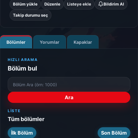
Bölüm yükle
Düzenle
Listeye ekle
Bildirim Al
Takip durumu seç
Bölümler
Yorumlar
Kapaklar
HIZLI ARAMA
Bölüm bul
Bölüm
Numarası
Ara
LISTE
Tüm bölümler
İlk Bölüm
Son Bölüm