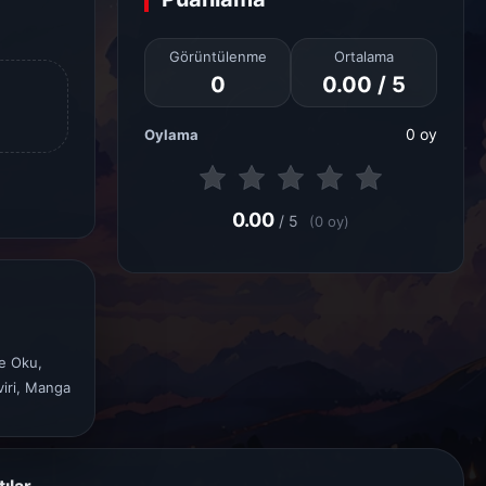
Görüntülenme
Ortalama
0
0.00 / 5
0 oy
Oylama
0.00
/ 5
(0 oy)
e Oku,
iri, Manga