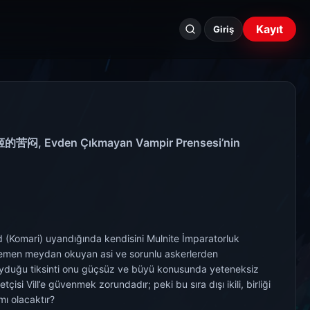
Seri
Kayıt
ara...
Giriş
闷, Evden Çıkmayan Vampir Prensesi’nin
(Komari) uyandığında kendisini Mulnite İmparatorluk
e hemen meydan okuyan asi ve sorunlu askerlerden
uyduğu tiksinti onu güçsüz ve büyü konusunda yeteneksiz
çisi Vill’e güvenmek zorundadır; peki bu sıra dışı ikili, birliği
mı olacaktır?