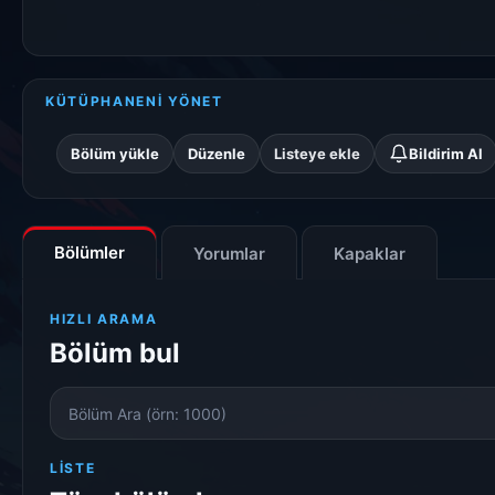
KÜTÜPHANENİ YÖNET
Bölüm yükle
Düzenle
Listeye ekle
Bildirim Al
Bölümler
Yorumlar
Kapaklar
HIZLI ARAMA
Bölüm bul
Bölüm
Numarası
LISTE