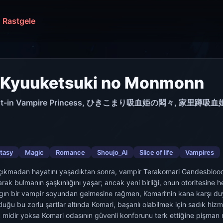
Rastgele
i Kyuuketsuki no Monmonn
 Shut-in Vampire Princess, ひきこまり吸血姫の悶々, 家里蹲吸血姬的苦
tasy
Magic
Romance
Shoujo_Ai
Slice of life
Vampires
çıkmadan hayatını yaşadıktan sonra, vampir Terakomari Gandesblood 
rak bulmanın şaşkınlığını yaşar; ancak yeni birliği, onun otoritesin
ygın bir vampir soyundan gelmesine rağmen, Komari’nin kana karşı d
duğu bu zorlu şartlar altında Komari, başarılı olabilmek için sadık hizmet
 midir yoksa Komari odasının güvenli konforunu terk ettiğine pişman 