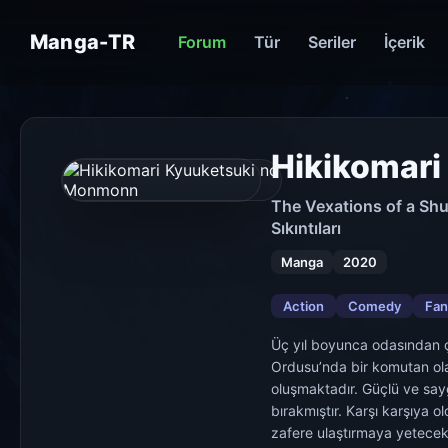
Manga-TR
Forum
Tür
Seriler
İçerik
Hikikomar
+16
The Vexations of a
Sıkıntıları
Manga
2020
Action
Comedy
Fan
Üç yıl boyunca odasından 
Ordusu’nda bir komutan ola
oluşmaktadır. Güçlü ve sa
bırakmıştır. Karşı karşıya ol
zafere ulaştırmaya yetecek