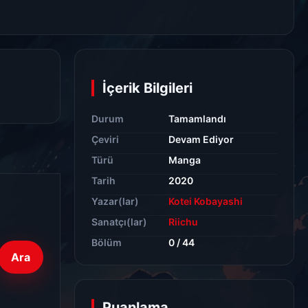
İçerik Bilgileri
Durum
Tamamlandı
Çeviri
Devam Ediyor
Türü
Manga
Tarih
2020
Yazar(lar)
Kotei Kobayashi
Sanatçı(lar)
Riichu
Bölüm
0 / 44
Ara
Puanlama