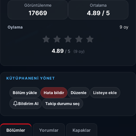
Görüntülenme
Ortalama
17669
4.89 / 5
9 oy
Oylama
4.89
/ 5
(9 oy)
KÜTÜPHANENİ YÖNET
Bölüm yükle
Hata bildir
Düzenle
Listeye ekle
Bildirim Al
Takip durumu seç
Bölümler
Yorumlar
Kapaklar