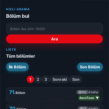
HIZLI ARAMA
Bölüm bul
Bölüm
Numarası
Ara
LISTE
Tüm bölümler
İlk Bölüm
Son Bölüm
1
2
3
Sonraki
Son
71.
120
4 hafta
Bölüm
AeroToon ▼
70.
73
4 hafta