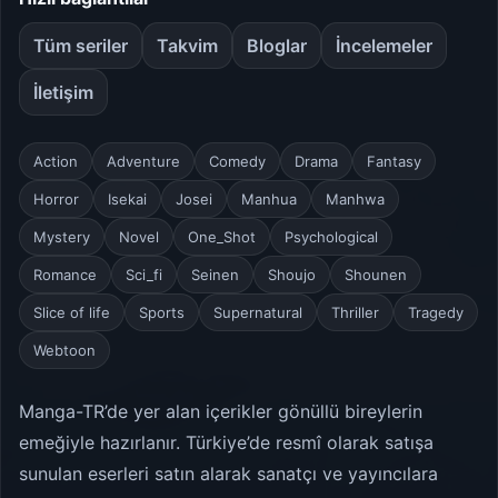
Tüm seriler
Takvim
Bloglar
İncelemeler
İletişim
Action
Adventure
Comedy
Drama
Fantasy
Horror
Isekai
Josei
Manhua
Manhwa
Mystery
Novel
One_Shot
Psychological
Romance
Sci_fi
Seinen
Shoujo
Shounen
Slice of life
Sports
Supernatural
Thriller
Tragedy
Webtoon
Manga-TR’de yer alan içerikler gönüllü bireylerin
emeğiyle hazırlanır. Türkiye’de resmî olarak satışa
sunulan eserleri satın alarak sanatçı ve yayıncılara