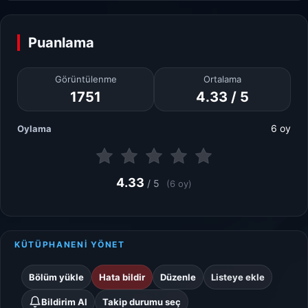
Puanlama
Görüntülenme
Ortalama
1751
4.33 / 5
6 oy
Oylama
4.33
/ 5
(6 oy)
KÜTÜPHANENİ YÖNET
Bölüm yükle
Hata bildir
Düzenle
Listeye ekle
Bildirim Al
Takip durumu seç