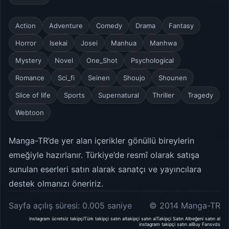
Action
Adventure
Comedy
Drama
Fantasy
Horror
Isekai
Josei
Manhua
Manhwa
Mystery
Novel
One_Shot
Psychological
Romance
Sci_fi
Seinen
Shoujo
Shounen
Slice of life
Sports
Supernatural
Thriller
Tragedy
Webtoon
Manga-TR’de yer alan içerikler gönüllü bireylerin
emeğiyle hazırlanır. Türkiye’de resmî olarak satışa
sunulan eserleri satın alarak sanatçı ve yayıncılara
destek olmanızı öneririz.
Sayfa açılış süresi: 0.005 saniye
© 2014 Manga-TR
instagram ücretsiz takipçi
Türk takipçi satın al
takipçi satın al
Takipçi Satın Al
beğeni satın al
instagram takipçi satın al
Buy Fans
vds