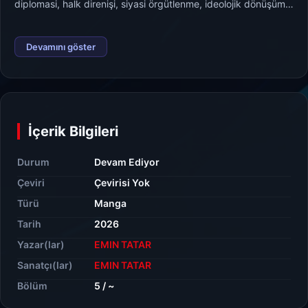
diplomasi, halk direnişi, siyasi örgütlenme, ideolojik dönüşüm
ve askerî dehanın birleşimiyle şekillenmiştir.
Devamını göster
İçerik Bilgileri
Durum
Devam Ediyor
Çeviri
Çevirisi Yok
Türü
Manga
Tarih
2026
Yazar(lar)
EMIN TATAR
Sanatçı(lar)
EMIN TATAR
Bölüm
5 / ~