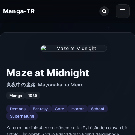
Seri
Manga-TR
ara...
Maze at Midnight
真夜中の迷路, Mayonaka no Meiro
Manga
1989
Demons
Fantasy
Gore
Horror
School
Supernatural
Kanako Inuki’nin 4 erken dönem korku öyküsünden oluşan bir
antoloji. İlk olarak Shoujo Friend/Fresh Friend dergilerinde