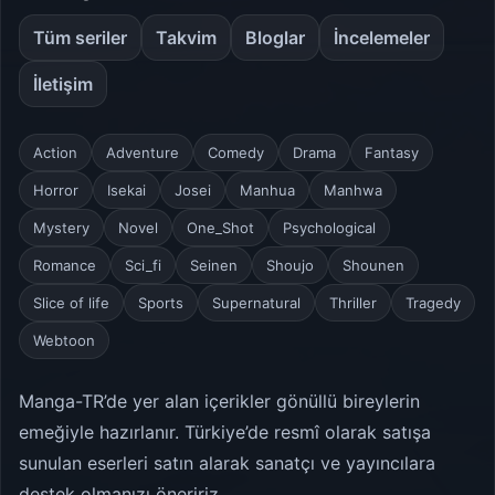
Tüm seriler
Takvim
Bloglar
İncelemeler
İletişim
Action
Adventure
Comedy
Drama
Fantasy
Horror
Isekai
Josei
Manhua
Manhwa
Mystery
Novel
One_Shot
Psychological
Romance
Sci_fi
Seinen
Shoujo
Shounen
Slice of life
Sports
Supernatural
Thriller
Tragedy
Webtoon
Manga-TR’de yer alan içerikler gönüllü bireylerin
emeğiyle hazırlanır. Türkiye’de resmî olarak satışa
sunulan eserleri satın alarak sanatçı ve yayıncılara
destek olmanızı öneririz.