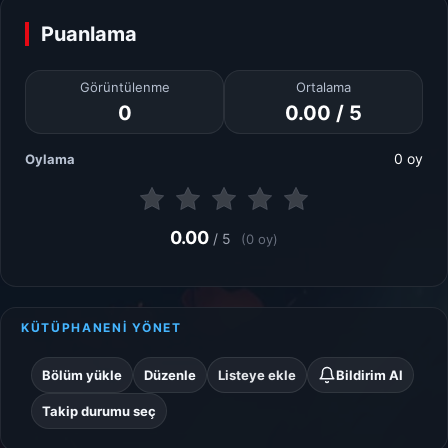
Puanlama
Görüntülenme
Ortalama
0
0.00 / 5
0 oy
Oylama
0.00
/ 5
(0 oy)
KÜTÜPHANENİ YÖNET
Bölüm yükle
Düzenle
Listeye ekle
Bildirim Al
Takip durumu seç