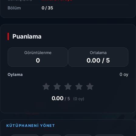
Bölüm
0 / 35
Puanlama
Görüntülenme
Ortalama
0
0.00 / 5
0 oy
Oylama
0.00
/ 5
(0 oy)
KÜTÜPHANENİ YÖNET