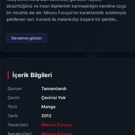
absürtlüğünü ve insan ilişkilerinin karmaşıklığını kendine özgü
bir mizahla ele alır. Minoru Furuya’nın karakteristik anlatımıyla
şekillenen seri, komedi ile melankoliyi başarılı bir şekilde
harmanlayan sıra dışı bir yaşam hikâyesidir.
Devamını göster
İçerik Bilgileri
Durum
Tamamlandı
Çeviri
Çevirisi Yok
Türü
Manga
Tarih
2012
Yazar(lar)
Minoru Furuya
Sanatçı(lar)
Minoru Furuya