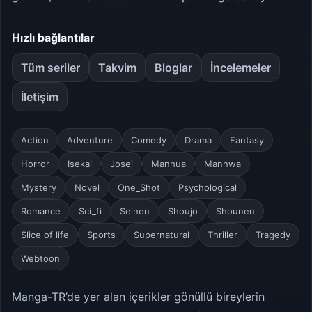
Hızlı bağlantılar
Tüm seriler
Takvim
Bloglar
İncelemeler
İletişim
Action
Adventure
Comedy
Drama
Fantasy
Horror
Isekai
Josei
Manhua
Manhwa
Mystery
Novel
One_Shot
Psychological
Romance
Sci_fi
Seinen
Shoujo
Shounen
Slice of life
Sports
Supernatural
Thriller
Tragedy
Webtoon
Manga-TR’de yer alan içerikler gönüllü bireylerin