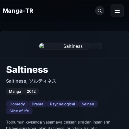
Seri
Manga-TR
ara...
Saltiness
Saltiness, ソルティネス
Manga
2012
Comedy
Drama
Psychological
Seinen
Slice of life
Toplumun kıyısında yaşamaya çalışan sıradan insanların
hikâyelerini konu alan Saltiness, gündelik hayatın