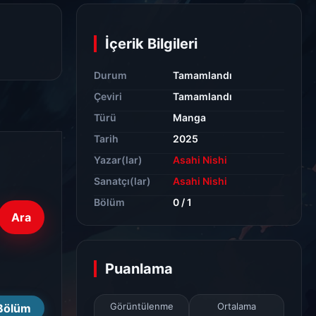
İçerik Bilgileri
Durum
Tamamlandı
Çeviri
Tamamlandı
Türü
Manga
Tarih
2025
Yazar(lar)
Asahi Nishi
Sanatçı(lar)
Asahi Nishi
Bölüm
0 / 1
Ara
Puanlama
Görüntülenme
Ortalama
Bölüm