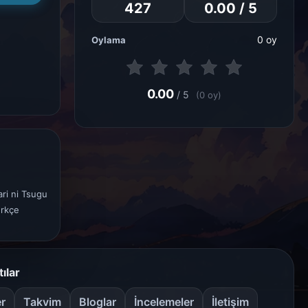
427
0.00 / 5
0 oy
Oylama
0.00
/ 5
(0 oy)
ri ni Tsugu
ürkçe
tılar
er
Takvim
Bloglar
İncelemeler
İletişim