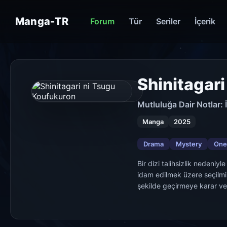
Manga-TR
Forum
Tür
Seriler
İçerik
Shinitagar
Mutluluğa Dair Notlar: İ
Manga
2025
Drama
Mystery
One
Bir dizi talihsizlik nedeniy
idam edilmek üzere seçilmiş
şekilde geçirmeye karar v