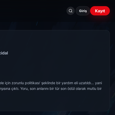
Seri
Kayıt
ara...
Giriş
cidal
 için zorunlu politikası’ şeklinde bir yardım eli uzatıldı… yani
ına çıktı. Yoru, son anlarını bir tür son ödül olarak mutlu bir