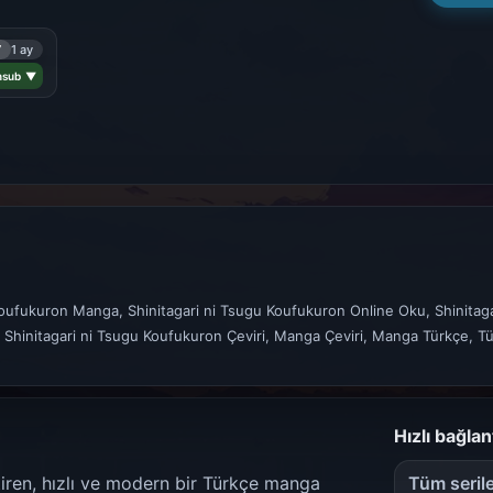
7
1 ay
ansub ▼
Koufukuron Manga, Shinitagari ni Tsugu Koufukuron Online Oku, Shinitaga
 Shinitagari ni Tsugu Koufukuron Çeviri, Manga Çeviri, Manga Türkçe, T
Hızlı bağlan
etiren, hızlı ve modern bir Türkçe manga
Tüm seril