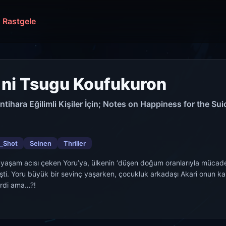
Rastgele
i ni Tsugu Koufukuron
ntihara Eğilimli Kişiler İçin; Notes on Happiness for the Sui
_Shot
Seinen
Thriller
le yaşam acısı çeken Yoru’ya, ülkenin ‘düşen doğum oranlarıyla mücadele
ti. Yoru büyük bir sevinç yaşarken, çocukluk arkadaşı Akari onun karşıs
erdi ama…?!