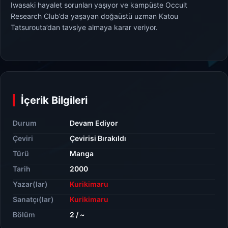
Iwasaki hayalet sorunları yaşıyor ve kampüste Occult
Research Club’da yaşayan doğaüstü uzman Katou
Tatsurouta’dan tavsiye almaya karar veriyor.
İçerik Bilgileri
Durum
Devam Ediyor
Çeviri
Çevirisi Bırakıldı
Türü
Manga
Tarih
2000
Yazar(lar)
Kurikimaru
Sanatçı(lar)
Kurikimaru
Bölüm
2 / ~