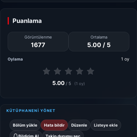
Puanlama
Görüntülenme
Ortalama
1677
5.00 / 5
1 oy
Oylama
5.00
/ 5
(1 oy)
KÜTÜPHANENİ YÖNET
Bölüm yükle
Hata bildir
Düzenle
Listeye ekle
Bildirim Al
Takip durumu seç