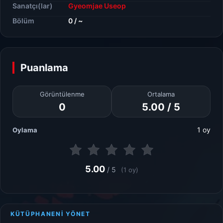
Sanatçı(lar)
Gyeomjae Useop
Bölüm
0 / ~
Puanlama
Görüntülenme
Ortalama
0
5.00 / 5
1 oy
Oylama
5.00
/ 5
(1 oy)
KÜTÜPHANENİ YÖNET