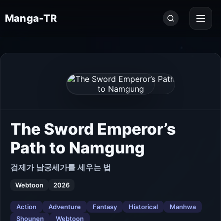
Seri
Manga-TR
ara...
The Sword Emperor’s
Path to Namgung
검제가 남궁세가를 세우는 법
Webtoon
2026
Action
Adventure
Fantasy
Historical
Manhwa
Shounen
Webtoon