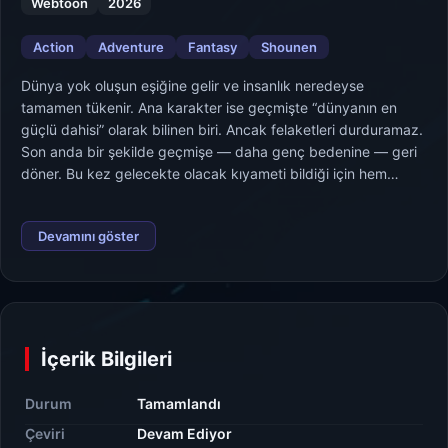
Webtoon
2026
Action
Adventure
Fantasy
Shounen
Dünya yok oluşun eşiğine gelir ve insanlık neredeyse
tamamen tükenir. Ana karakter ise geçmişte “dünyanın en
güçlü dahisi” olarak bilinen biri. Ancak felaketleri durduramaz.
Son anda bir şekilde geçmişe — daha genç bedenine — geri
döner. Bu kez gelecekte olacak kıyameti bildiği için hem
gücünü yeniden kazanıp hem de insanlığın yok oluşunu
engellemeye çalışıyor.
Devamını göster
İçerik Bilgileri
Durum
Tamamlandı
Çeviri
Devam Ediyor