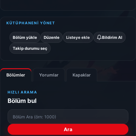
KÜTÜPHANENİ YÖNET
Bölüm yükle
Düzenle
Listeye ekle
Bildirim Al
Takip durumu seç
Bölümler
Yorumlar
Kapaklar
HIZLI ARAMA
Bölüm bul
Bölüm
Numarası
Ara