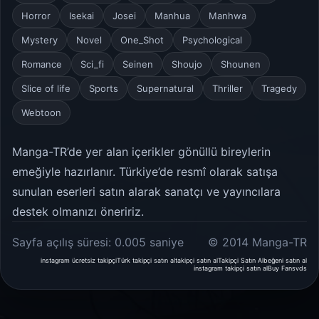
Horror
Isekai
Josei
Manhua
Manhwa
Mystery
Novel
One_Shot
Psychological
Romance
Sci_fi
Seinen
Shoujo
Shounen
Slice of life
Sports
Supernatural
Thriller
Tragedy
Webtoon
Manga-TR’de yer alan içerikler gönüllü bireylerin
emeğiyle hazırlanır. Türkiye’de resmî olarak satışa
sunulan eserleri satın alarak sanatçı ve yayıncılara
destek olmanızı öneririz.
Sayfa açılış süresi: 0.005 saniye
© 2014 Manga-TR
instagram ücretsiz takipçi
Türk takipçi satın al
takipçi satın al
Takipçi Satın Al
beğeni satın al
instagram takipçi satın al
Buy Fans
vds