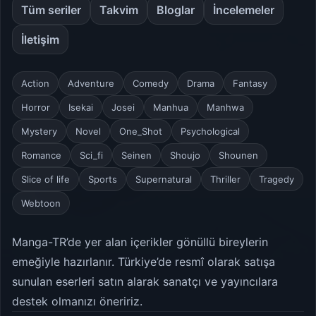
Tüm seriler
Takvim
Bloglar
İncelemeler
İletişim
Action
Adventure
Comedy
Drama
Fantasy
Horror
Isekai
Josei
Manhua
Manhwa
Mystery
Novel
One_Shot
Psychological
Romance
Sci_fi
Seinen
Shoujo
Shounen
Slice of life
Sports
Supernatural
Thriller
Tragedy
Webtoon
Manga-TR’de yer alan içerikler gönüllü bireylerin
emeğiyle hazırlanır. Türkiye’de resmî olarak satışa
sunulan eserleri satın alarak sanatçı ve yayıncılara
destek olmanızı öneririz.