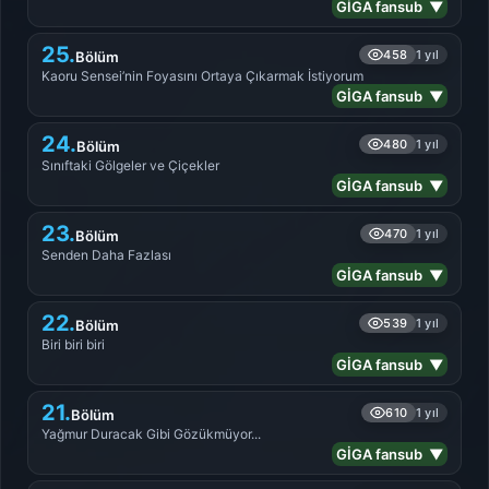
GİGA fansub ▼
25.
458
1 yıl
Bölüm
Kaoru Sensei’nin Foyasını Ortaya Çıkarmak İstiyorum
GİGA fansub ▼
24.
480
1 yıl
Bölüm
Sınıftaki Gölgeler ve Çiçekler
GİGA fansub ▼
23.
470
1 yıl
Bölüm
Senden Daha Fazlası
GİGA fansub ▼
22.
539
1 yıl
Bölüm
Biri biri biri
GİGA fansub ▼
21.
610
1 yıl
Bölüm
Yağmur Duracak Gibi Gözükmüyor...
GİGA fansub ▼