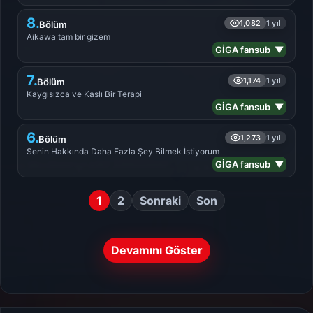
8.
1,082
1 yıl
Bölüm
Aikawa tam bir gizem
GİGA fansub ▼
7.
1,174
1 yıl
Bölüm
Kaygısızca ve Kaslı Bir Terapi
GİGA fansub ▼
6.
1,273
1 yıl
Bölüm
Senin Hakkında Daha Fazla Şey Bilmek İstiyorum
GİGA fansub ▼
1
2
Sonraki
Son
Devamını Göster