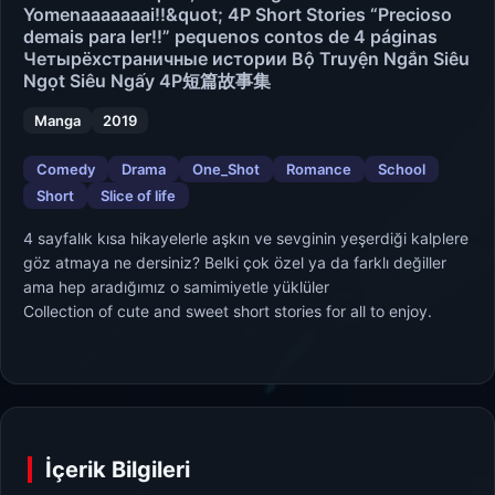
Yomenaaaaaaai!!&quot; 4P Short Stories “Precioso
demais para ler!!” pequenos contos de 4 páginas
Четырёхстраничные истории Bộ Truyện Ngắn Siêu
Ngọt Siêu Ngấy 4P短篇故事集
Manga
2019
Comedy
Drama
One_Shot
Romance
School
Short
Slice of life
4 sayfalık kısa hikayelerle aşkın ve sevginin yeşerdiği kalplere
göz atmaya ne dersiniz? Belki çok özel ya da farklı değiller
ama hep aradığımız o samimiyetle yüklüler
Collection of cute and sweet short stories for all to enjoy.
İçerik Bilgileri