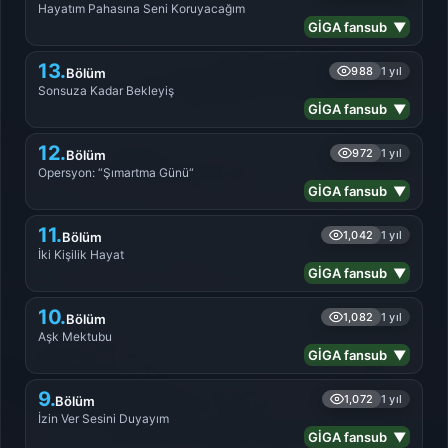
Hayatım Pahasına Seni Koruyacağım
GİGA fansub ▼
13.
988
1 yıl
Bölüm
Sonsuza Kadar Bekleyiş
GİGA fansub ▼
12.
972
1 yıl
Bölüm
Opersyon: “Şımartma Günü“
GİGA fansub ▼
11.
1,042
1 yıl
Bölüm
İki Kişilik Hayat
GİGA fansub ▼
10.
1,082
1 yıl
Bölüm
Aşk Mektubu
GİGA fansub ▼
9.
1,072
1 yıl
Bölüm
İzin Ver Sesini Duyayım
GİGA fansub ▼