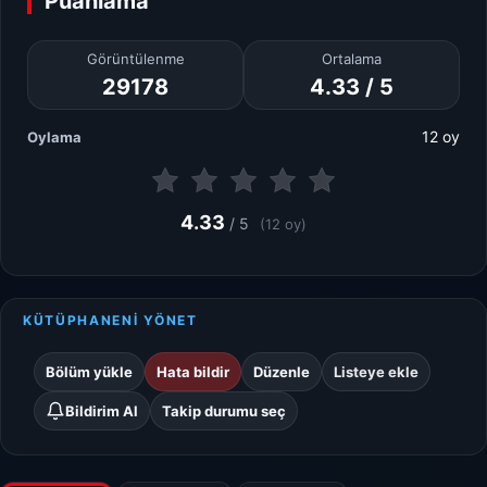
Puanlama
Görüntülenme
Ortalama
29178
4.33 / 5
12 oy
Oylama
4.33
/ 5
(12 oy)
KÜTÜPHANENİ YÖNET
Bölüm yükle
Hata bildir
Düzenle
Listeye ekle
Bildirim Al
Takip durumu seç