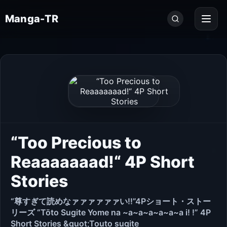
Seri
Manga-TR
ara...
“Too Precious to
Reaaaaaaad!“ 4P Short
Stories
“尊すぎて読めなァァァァァァい!!”4Pショート・ストー
リーズ “Tōto Sugite Yome na ~a~a~a~a~a~a i! !” 4P
Short Stories &quot;Touto sugite