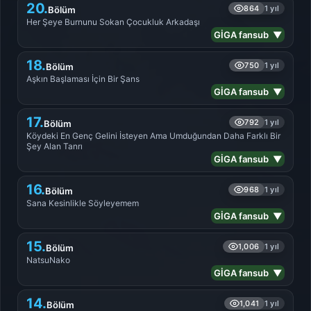
20.
864
1 yıl
Bölüm
Her Şeye Burnunu Sokan Çocukluk Arkadaşı
GİGA fansub ▼
18.
750
1 yıl
Bölüm
Aşkın Başlaması İçin Bir Şans
GİGA fansub ▼
17.
792
1 yıl
Bölüm
Köydeki En Genç Gelini İsteyen Ama Umduğundan Daha Farklı Bir
Şey Alan Tanrı
GİGA fansub ▼
16.
968
1 yıl
Bölüm
Sana Kesinlikle Söyleyemem
GİGA fansub ▼
15.
1,006
1 yıl
Bölüm
NatsuNako
GİGA fansub ▼
14.
1,041
1 yıl
Bölüm