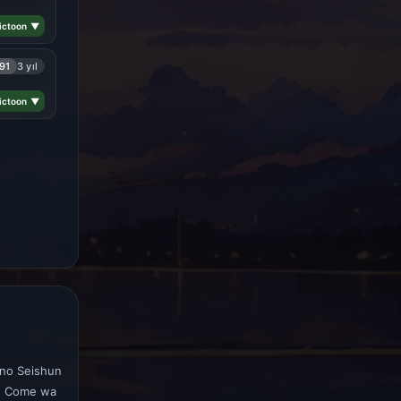
ictoon ▼
91
3 yıl
ictoon ▼
 no Seishun
ve Come wa