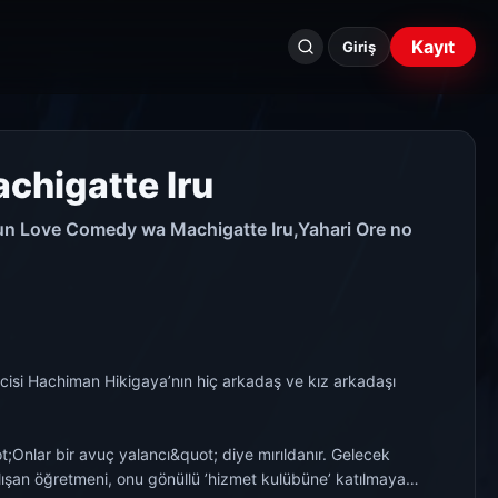
Seri
Kayıt
ara...
Giriş
chigatte Iru
un Love Comedy wa Machigatte Iru,Yahari Ore no
r bir avuç yalancı&quot; diye mırıldanır. Gelecek