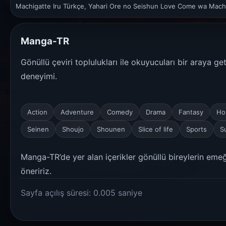
Machigatte Iru Türkçe, Yahari Ore no Seishun Love Come wa Machi
Manga-TR
Gönüllü çeviri toplulukları ile okuyucuları bir araya g
deneyimi.
Action
Adventure
Comedy
Drama
Fantasy
Ho
Seinen
Shoujo
Shounen
Slice of life
Sports
S
Manga-TR’de yer alan içerikler gönüllü bireylerin emeği
öneririz.
Sayfa açılış süresi: 0.005 saniye