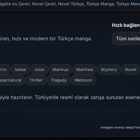
gatte Iru Çeviri, Novel Çeviri, Novel Türkçe, Türkçe Manga, Türkçe Ma
Hızlı bağlan
etiren, hızlı ve modern bir Türkçe manga
Tüm seril
rror
Isekai
Josei
Manhua
Manhwa
Mystery
Novel
upernatural
Thriller
Tragedy
Webtoon
yle hazırlanır. Türkiye’de resmî olarak satışa sunulan eserle
instagram ücretsiz takipçi
Türk