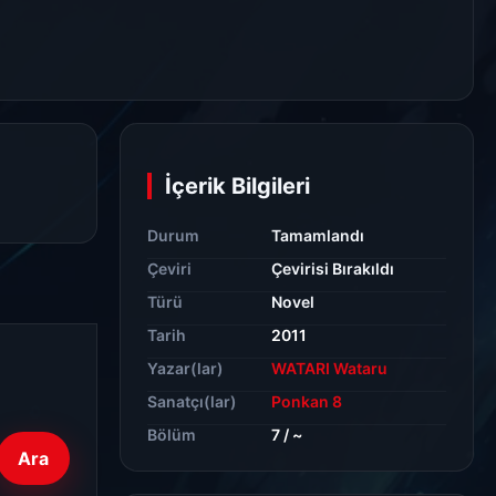
ır.
İçerik Bilgileri
Durum
Tamamlandı
Çeviri
Çevirisi Bırakıldı
Türü
Novel
Tarih
2011
Yazar(lar)
WATARI Wataru
Sanatçı(lar)
Ponkan 8
Bölüm
7 / ~
Ara