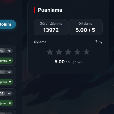
Puanlama
Görüntülenme
Ortalama
Bölüm
13972
5.00 / 5
7 oy
Oylama
47
1 yıl
ğımsız ▼
5.00
/ 5
(7 oy)
69
1 yıl
ğımsız ▼
03
1 yıl
ğımsız ▼