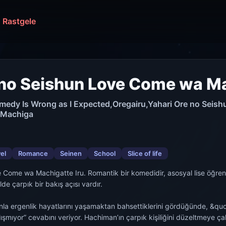
Rastgele
 no Seishun Love Come wa Ma
edy Is Wrong as I Expected,Oregairu,Yahari Ore no Seish
 Machiga
el
Romance
Seinen
School
Slice of life
 asosyal lise öğrencisi Hachiman Hikigaya’nın hiç arkadaş ve kız arkadaşı
de çarpık bir bakış açısı vardır.
la ergenlik hayatlarını yaşamaktan bahsettiklerini gördüğünde, &quot;Onla
iğini düzeltmeye çalışan öğretmeni, onu gönüllü ’hizmet kulübüne’ katılmaya