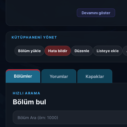
zorlar; burada diğer tek üye
Devamını göster
KÜTÜPHANENİ YÖNET
Bölüm yükle
Hata bildir
Düzenle
Listeye ekle
Bölümler
Yorumlar
Kapaklar
HIZLI ARAMA
Bölüm bul
Bölüm
Numarası