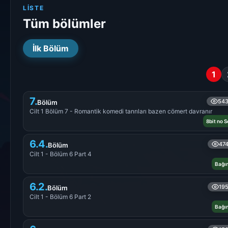
LISTE
Tüm bölümler
İlk Bölüm
1
7.
54
Bölüm
Cilt 1 Bölüm 7 - Romantik komedi tanrıları bazen cömert davranır
8bit no 
6.4.
47
Bölüm
Cilt 1 - Bölüm 6 Part 4
Bağı
6.2.
19
Bölüm
Cilt 1 - Bölüm 6 Part 2
Bağı