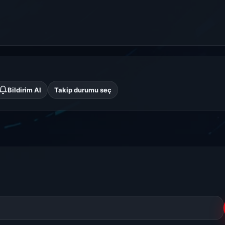
, okulun en güzel ve en zeki kızlarından biri olan Yukino Yukinoshita’d
Bildirim Al
Takip durumu seç