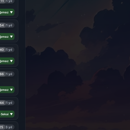
211
1 yıl
ğımsız ▼
54
1 yıl
ğımsız ▼
40
1 yıl
ğımsız ▼
66
1 yıl
ğımsız ▼
44
1 yıl
o Sekai ▼
25
3 yıl