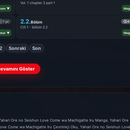
Vol. 1 chapter 3 part 1
toon ▼
Mag
2.2.
0
1 yıl
4
Bölüm
Cilt 1 - bölüm 2.2
Sekai ▼
Mag
2
Sonraki
Son
evamını Göster
Yahari Ore no Seishun Love Come wa Machigatte Iru Manga, Yahari Ore
Love Come wa Machigatte Iru Çevrimiçi Oku, Yahari Ore no Seishun Lo