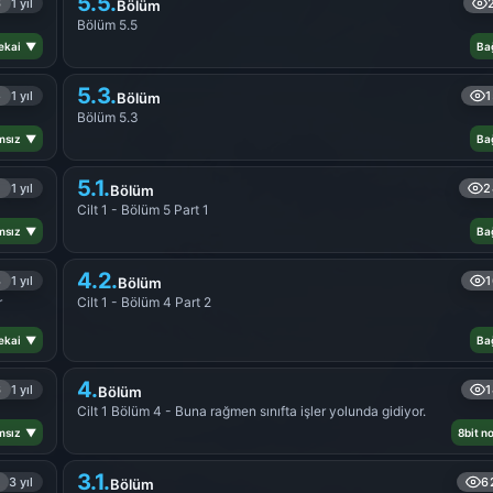
5.5.
6
1 yıl
Bölüm
Bölüm 5.5
Sekai ▼
Ba
5.3.
5
1 yıl
1
Bölüm
Bölüm 5.3
msız ▼
Ba
5.1.
1
1 yıl
2
Bölüm
Cilt 1 - Bölüm 5 Part 1
msız ▼
Ba
4.2.
8
1 yıl
1
Bölüm
r
Cilt 1 - Bölüm 4 Part 2
Sekai ▼
Ba
4.
6
1 yıl
1
Bölüm
Cilt 1 Bölüm 4 - Buna rağmen sınıfta işler yolunda gidiyor.
msız ▼
8bit n
3.1.
3 yıl
6
Bölüm