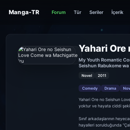
Manga-TR
Forum
Tür
Seriler
İçerik
Yahari Ore
My Youth Romantic Com
Seishun Rabukome wa
Novel
2011
Comedy
Drama
Nov
Yahari Ore no Seishun Love Come wa Machigatte Iru. Romantik bir komedidir,
yoktur ve hayata ciddi şekil
Sınıf arkadaşlarının heyecan
hayalleri sorulduğunda “Çalışmıyor” cevabını veriyor. Hachiman’ın çarpık kişil