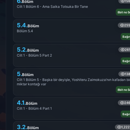
6.
15
Bölüm
Cilt 1 Bölüm 6 - Ama Saika Totsuka Bir Tane
8bit no 
5.4.
25
Bölüm
Bölüm 5.4
Bağı
5.2.
26
Bölüm
Cilt 1 - Bölüm 5 Part 2
Bağı
5.
13
Bölüm
Cilt 1 Bölüm 5 - Başka bir deyişle, Yoshiteru Zaimokuza’nın kafadan bi
miktar kontağı var
8bit no 
4.1.
24
Bölüm
Cilt 1 - Bölüm 4 Part 1
Bağı
3.2.
1,222
Bölüm