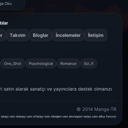
nga Oku
tılar
er
Takvim
Bloglar
İncelemeler
İletişim
One_Shot
Psychological
Romance
Sci_fi
ri satın alarak sanatçı ve yayıncılara destek olmanızı
© 2014 Manga-TR
 takipçi satın al
takipçi satın al
Takipçi Satın Al
beğeni satın al
instagram takipçi satın al
Buy Fans
vds