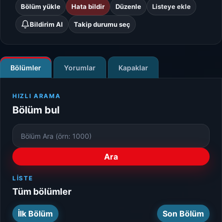
Bölüm yükle
Hata bildir
Düzenle
Listeye ekle
Bildirim Al
Takip durumu seç
Bölümler
Yorumlar
Kapaklar
HIZLI ARAMA
Bölüm bul
Bölüm
Numarası
Ara
LISTE
Tüm bölümler
İlk Bölüm
Son Bölüm