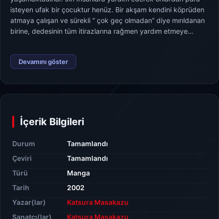
isteyen ufak bir çocuktur henüz. Bir akşam kendini köprüden
atmaya çalışan ve sürekli “ çok geç olmadan” diye mırıldanan
birine, dedesinin tüm itirazlarına rağmen yardım etmeye
çalışır. Ancak bu Jin’ in bilmediği bir gerçeğin kapısını
aralayacak ve yaşamını tümden değiştirecektir. Kurtarmaya
Devamını göster
çalıştığı normal bir insan değildir. Dedesini kaybetmesi ile
sonuçlanan bu olayla sarsılan Jin Onun yanına alan ve abla
gibi sevdiği insanında gözlerinin önünde saldırıya uğraması ile
içinde birikmiş olan tüm öfkesi meydana çıkar ve onu gerçek
kimliğine dönüştürmeye başlar… Jin aslında kimdir ve bu gücü
nasıl elde etmiştir. Ama asıl önemli soru, bundan sonra bu
İçerik Bilgileri
gücü nasıl kullanacağıdır...
Durum
Tamamlandı
Çeviri
Tamamlandı
Türü
Manga
Tarih
2002
Yazar(lar)
Katsura Masakazu
Sanatçı(lar)
Katsura Masakazu