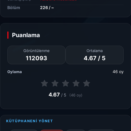
Bölüm
226 / ~
Puanlama
Görüntülenme
Ortalama
112093
4.67 / 5
46 oy
Oylama
4.67
/ 5
(46 oy)
KÜTÜPHANENİ YÖNET