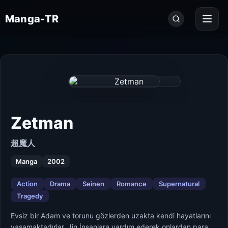
Seri
Manga-TR
ara...
Zetman
超魔人
Manga
2002
Action
Drama
Seinen
Romance
Supernatural
Tragedy
Evsiz bir Adam ve torunu gözlerden uzakta kendi hayatlarını
yaşamaktadırlar. Jin İnsanlara yardım ederek onlardan para