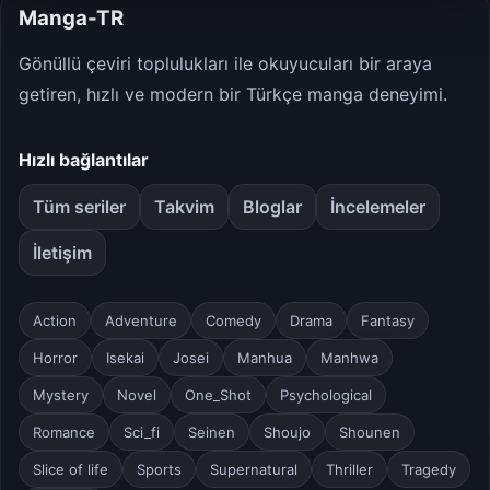
Manga-TR
Gönüllü çeviri toplulukları ile okuyucuları bir araya
getiren, hızlı ve modern bir Türkçe manga deneyimi.
Hızlı bağlantılar
Tüm seriler
Takvim
Bloglar
İncelemeler
İletişim
Action
Adventure
Comedy
Drama
Fantasy
Horror
Isekai
Josei
Manhua
Manhwa
Mystery
Novel
One_Shot
Psychological
Romance
Sci_fi
Seinen
Shoujo
Shounen
Slice of life
Sports
Supernatural
Thriller
Tragedy