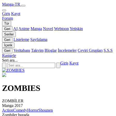
Manga-TR
Giriş
Kayıt
Forum
Tür
AI
Anime
Manga
Novel
Webtoon
Yetişkin
Geri
Seriler
Listeleme
Sayfalama
Geri
İçerik
Veritabanı
Takvim
Bloglar
İncelemeler
Çeviri Grupları
S.S.S
Geri
Rastgele
Seri ara...
Giriş
Kayıt
ZOMBIES
ZOMBİLER
Manga
2017
Action
Comedy
Horror
Shounen
Zombiler burada