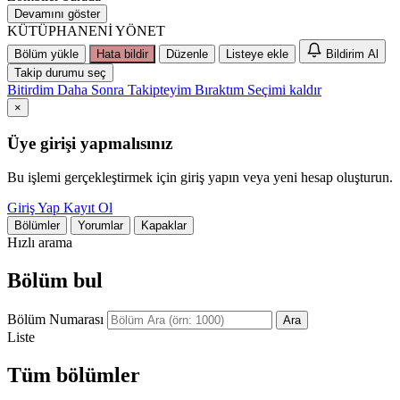
Devamını göster
KÜTÜPHANENİ YÖNET
Bölüm yükle
Hata bildir
Düzenle
Listeye ekle
Bildirim Al
Takip durumu seç
Bitirdim
Daha Sonra
Takipteyim
Bıraktım
Seçimi kaldır
×
Üye girişi yapmalısınız
Bu işlemi gerçekleştirmek için giriş yapın veya yeni hesap oluşturun.
Giriş Yap
Kayıt Ol
Bölümler
Yorumlar
Kapaklar
Hızlı arama
Bölüm bul
Bölüm Numarası
Ara
Liste
Tüm bölümler