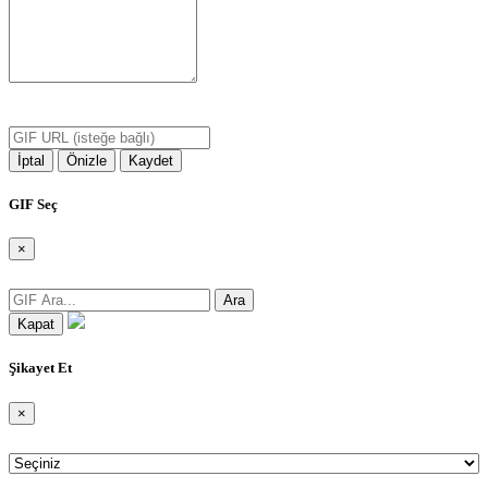
GIF URL:
İptal
Önizle
Kaydet
GIF Seç
×
GIF Ara:
Ara
Kapat
Şikayet Et
×
Şikayet Nedeni: