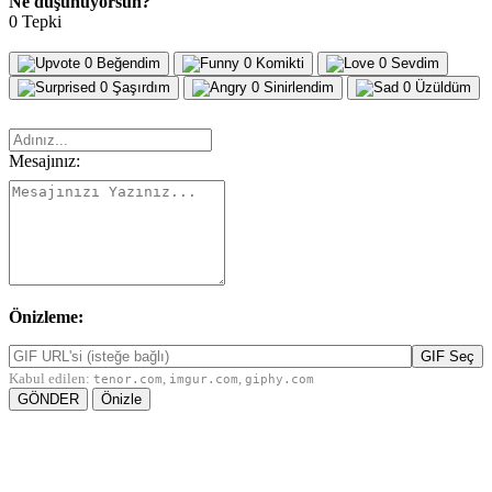
Ne düşünüyorsun?
0 Tepki
0
Beğendim
0
Komikti
0
Sevdim
0
Şaşırdım
0
Sinirlendim
0
Üzüldüm
Adınız:
Mesajınız:
Önizleme:
GIF Seç
Kabul edilen:
,
,
tenor.com
imgur.com
giphy.com
Önizle