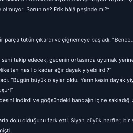
e olmuyor. Sorun ne? Erik hâlâ peşinde mi?“
parça tütün çıkardı ve çiğnemeye başladı. “Bence..
ik seni takip edecek, gecenin ortasında uyumak yerin
ke’tan nasıl o kadar ağır dayak yiyebilirdi?“
adı. “Bugün büyük olaylar oldu. Yarın kesin dayak yiy
uşur!“
sini indirdi ve göğsündeki bandajın içine sakladığı a
rla dolu olduğunu fark etti. Siyah büyük harfler, bir s
işti.