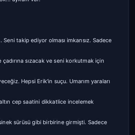
Geniş
Çok Geniş
16px
18px
. Seni takip ediyor olması imkansız. Sadece
20px
22px
Manuel Yazı Boyutu
e çadırına sızacak ve seni korkutmak için
Yazı
A
A
Boyutu
18px
eceğiz. Hepsi Erik’in suçu. Umarım yaraları
Sıkı
Standart
ltın cep saatini dikkatlice incelemek
Rahat
Çok Rahat
inek sürüsü gibi birbirine girmişti. Sadece
Düz
Manga-TR