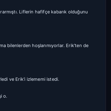
ararmıştı. Liflerin hafifçe kabarık olduğunu
a bilenlerden hoşlanmıyorlar. Erik’ten de
di ve Erik’i izlememi istedi.
i o.