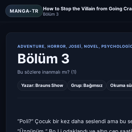
How to Stop the Villain from Going Cr
MANGA-TR
Bölüm 3
ADVENTURE, HORROR, JOSEI, NOVEL, PSYCHOLOGI
Bölüm 3
Bu sözlere inanmalı mı? (1)
Yazar:
Brauns Show
Grup:
Bağımsız
Okuma sür
“Poli?“ Çocuk bir kez daha seslendi ama bu sefe
“Üzgünüm.“ Bo Li odaklandı ve altın cep saatin