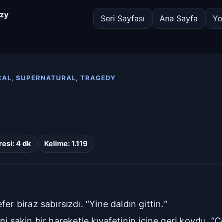
azy
Seri Sayfası
Ana Sayfa
Yo
CAL, SUPERNATURAL, TRAGEDY
esi: 4 dk
Kelime: 1.119
r biraz sabırsızdı. “Yine daldın gittin.“
i sakin bir hareketle kıyafetinin içine geri koydu. “Ç