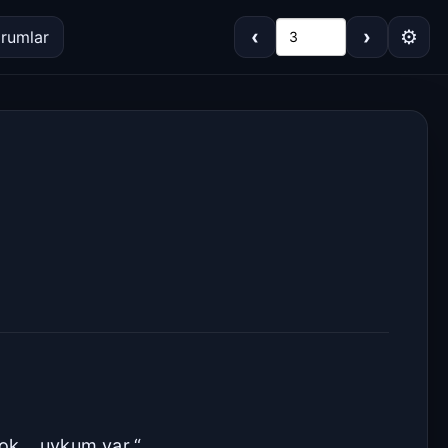
‹
›
⚙
rumlar
3
Koyu
Gri
Sepya
Açık
Varsayılan
Beyaz
Açık Gri
Krem/Sepya
Siyah
ok... uykum var.“
Dar
Standart