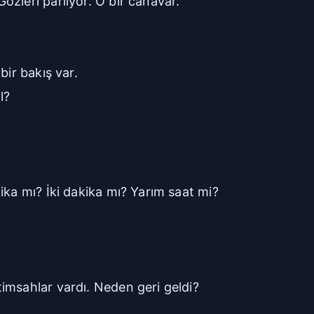
zleri parlıyor. O bir canavar.
bir bakış var.
l?
ika mı? İki dakika mı? Yarım saat mi?
imsahlar vardı. Neden geri geldi?