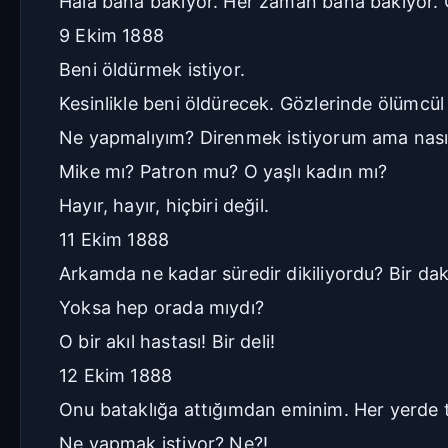
Hâlâ bana bakıyor. Her zaman bana bakıyor. Gö
9 Ekim 1888
Beni öldürmek istiyor.
Kesinlikle beni öldürecek. Gözlerinde ölümcül 
Ne yapmalıyım? Direnmek istiyorum ama nası
Mike mı? Patron mu? O yaşlı kadın mı?
Hayır, hayır, hiçbiri değil.
11 Ekim 1888
Arkamda ne kadar süredir dikiliyordu? Bir dak
Yoksa hep orada mıydı?
O bir akıl hastası! Bir deli!
12 Ekim 1888
Onu bataklığa attığımdan eminim. Her yerde t
Ne yapmak istiyor? Ne?!