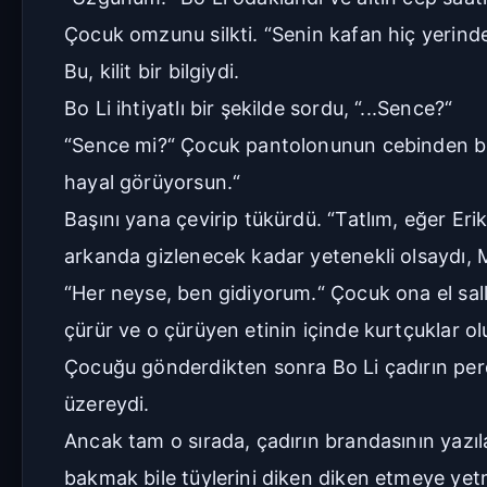
Çocuk omzunu silkti. “Senin kafan hiç yerind
Bu, kilit bir bilgiydi.
Bo Li ihtiyatlı bir şekilde sordu, “...Sence?“
“Sence mi?“ Çocuk pantolonunun cebinden bir 
hayal görüyorsun.“
Başını yana çevirip tükürdü. “Tatlım, eğer Er
arkanda gizlenecek kadar yetenekli olsaydı, Mi
“Her neyse, ben gidiyorum.“ Çocuk ona el sall
çürür ve o çürüyen etinin içinde kurtçuklar ol
Çocuğu gönderdikten sonra Bo Li çadırın perde
üzereydi.
Ancak tam o sırada, çadırın brandasının yazıla
bakmak bile tüylerini diken diken etmeye yetm