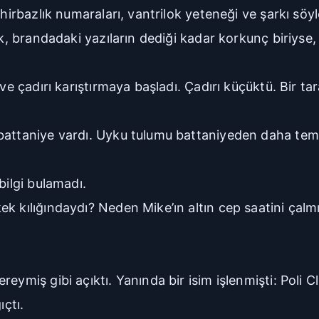
ihirbazlık numaraları, vantrilok yeteneği ve şarkı söy
ik, brandadaki yazıların dediği kadar korkunç biriyse
ve çadırı karıştırmaya başladı. Çadırı küçüktü. Bir tara
battaniye vardı. Uyku tulumu battaniyeden daha temiz
bilgi bulamadı.
k kılığındaydı? Neden Mike’ın altın cep saatini çalmı
eymiş gibi açıktı. Yanında bir isim işlenmişti: Poli 
ıçtı.