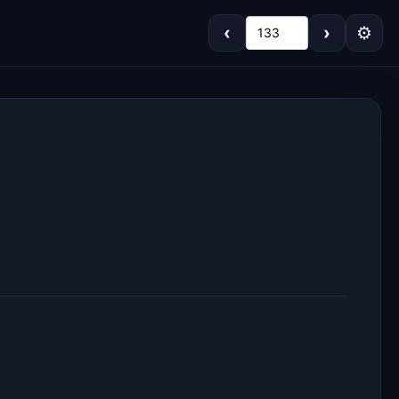
‹
›
⚙
133
Koyu
Gri
Sepya
Açık
Varsayılan
Beyaz
Açık Gri
Krem/Sepya
Siyah
Dar
Standart