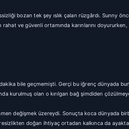
essizliği bozan tek şey ıslık çalan rüzgârdı. Sunny ön
nun rahat ve güvenli ortamında karınlarını doyururken
dakika bile geçmemişti. Gerçi bu iğrenç dünyada bun
ında kurulmuş olan o kırılgan bağ şimdiden çözülmey
tamamen değişmek üzereydi. Sonuçta koca dünyada bi
 çaresizlikten doğan ihtiyaç ortadan kalkınca da ay