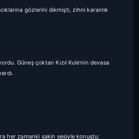
ıklarına gözlerini dikmişti, zihni karanlık
Geniş
Çok Geniş
16px
18px
20px
22px
Manuel Yazı Boyutu
iyordu. Güneş çoktan Kızıl Kule’nin devasa
Yazı
A
A
Boyutu
ardı.
18px
Sıkı
Standart
Rahat
Çok Rahat
Düz
Manga-TR
sonra her zamanki sakin sesiyle konuştu: