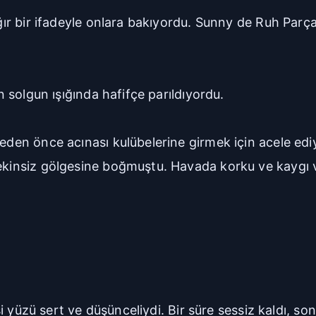
ğır bir ifadeyle onlara bakıyordu. Sunny de Ruh Parçac
ın solgun ışığında hafifçe parıldıyordu.
meden önce acınası kulübelerine girmek için acele ed
tekinsiz gölgesine boğmuştu. Havada korku ve kaygı v
dişi yüzü sert ve düşünceliydi. Bir süre sessiz kaldı, 