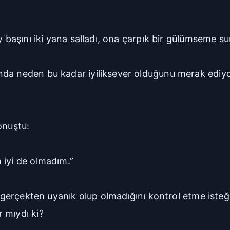
y başını iki yana salladı, ona çarpık bir gülümseme su
da neden bu kadar iyiliksever olduğunu merak ediyor
onuştu:
 iyi de olmadım.”
p gerçekten uyanık olup olmadığını kontrol etme isteğ
 mıydı ki?