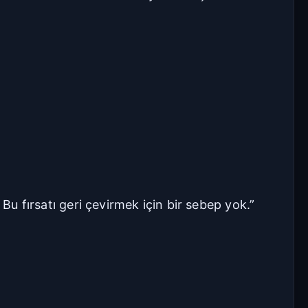
Seriye Git
Ana Sayfa
Yorumlar
Bölüme Zıpla
Git
Kapat
İlk Bölüm
Son Bölüm
Bu fırsatı geri çevirmek için bir sebep yok.”