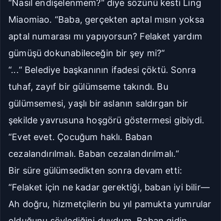
“Nasıl endişelenmem?“ diye sözünü kesti Ling
Miaomiao. “Baba, gerçekten aptal mısın yoksa
aptal numarası mı yapıyorsun? Felaket yardım
gümüşü dokunabileceğin bir şey mi?“
“...“ Belediye başkanının ifadesi çöktü. Sonra
tuhaf, zayıf bir gülümseme takındı. Bu
gülümsemesi, yaşlı bir aslanın saldırgan bir
şekilde yavrusuna hoşgörü göstermesi gibiydi.
“Evet evet. Çocuğum haklı. Baban
cezalandırılmalı. Baban cezalandırılmalı.“
Bir süre gülümsedikten sonra devam etti:
“Felaket için ne kadar gerektiği, baban iyi bilir—
Ah doğru, hizmetçilerin bu yıl pamukta yumrular
olduğunu söylediğini duydum. Baban gidip