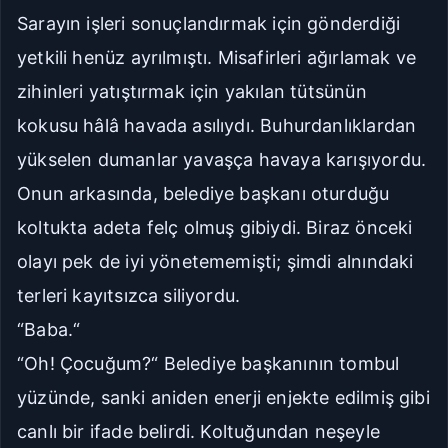
Sarayın işleri sonuçlandırmak için gönderdiği
Geniş
Çok Geniş
yetkili henüz ayrılmıştı. Misafirleri ağırlamak ve
zihinleri yatıştırmak için yakılan tütsünün
16px
18px
kokusu hâlâ havada asılıydı. Buhurdanlıklardan
20px
22px
yükselen dumanlar yavaşça havaya karışıyordu.
Manuel Yazı Boyutu
Onun arkasında, belediye başkanı oturduğu
Yazı
A
A
Boyutu
koltukta adeta felç olmuş gibiydi. Biraz önceki
18px
olayı pek de iyi yönetememişti; şimdi alnındaki
terleri kayıtsızca siliyordu.
Sıkı
Standart
“Baba.“
Rahat
Çok Rahat
“Oh! Çocuğum?“ Belediye başkanının tombul
yüzünde, sanki aniden enerji enjekte edilmiş gibi
Düz
Manga-TR
canlı bir ifade belirdi. Koltuğundan neşeyle