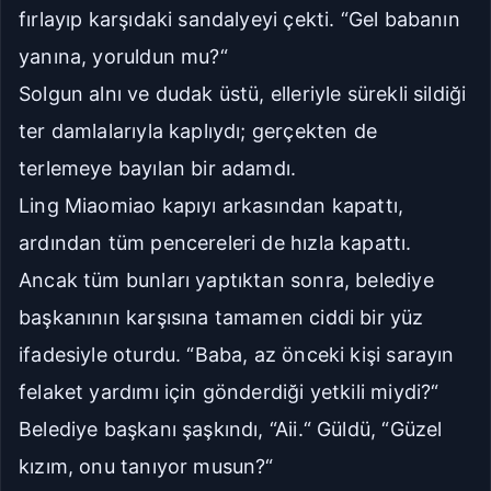
fırlayıp karşıdaki sandalyeyi çekti. “Gel babanın
Seriye Git
Ana Sayfa
yanına, yoruldun mu?“
Yorumlar
Solgun alnı ve dudak üstü, elleriyle sürekli sildiği
ter damlalarıyla kaplıydı; gerçekten de
Bölüme Zıpla
terlemeye bayılan bir adamdı.
Ling Miaomiao kapıyı arkasından kapattı,
Git
Kapat
ardından tüm pencereleri de hızla kapattı.
İlk Bölüm
Son Bölüm
Ancak tüm bunları yaptıktan sonra, belediye
başkanının karşısına tamamen ciddi bir yüz
ifadesiyle oturdu. “Baba, az önceki kişi sarayın
felaket yardımı için gönderdiği yetkili miydi?“
Belediye başkanı şaşkındı, “Aii.“ Güldü, “Güzel
kızım, onu tanıyor musun?“