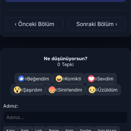
‹ Önceki Bölüm
Sonraki Bölüm ›
Ne düşünüyorsun?
0 Tepki
Beğendim
Komikti
Sevdim
0
0
0
Şaşırdım
Sinirlendim
Üzüldüm
0
0
0
Adınız:
Kalın
İtalik
Link
Resim
Alıntı
Spoiler
Sola Hizala