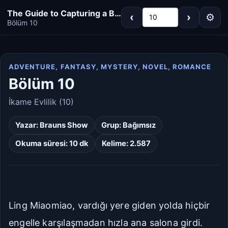
The Guide to Capturing a Black Lotus
‹
›
⚙
10
Bölüm 10
ADVENTURE, FANTASY, MYSTERY, NOVEL, ROMANCE
Koyu
Gri
Bölüm 10
Sepya
Açık
İkame Evlilik (10)
Yazar:
Brauns Show
Grup:
Bağımsız
Varsayılan
Beyaz
Okuma süresi: 10 dk
Kelime: 2.587
Açık Gri
Krem/Sepya
Siyah
Ling Miaomiao, vardığı yere giden yolda hiçbir
Dar
Standart
engelle karşılaşmadan hızla ana salona girdi.