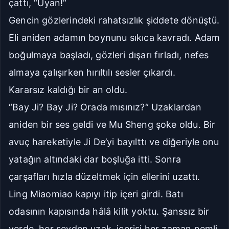
çattı, “Uyan!“
Gencin gözlerindeki rahatsızlık şiddete dönüştü.
Eli aniden adamın boynunu sıkıca kavradı. Adam
boğulmaya başladı, gözleri dışarı fırladı, nefes
almaya çalışırken hırıltılı sesler çıkardı.
Kararsız kaldığı bir an oldu.
“Bay Ji? Bay Ji? Orada mısınız?“ Uzaklardan
aniden bir ses geldi ve Mu Sheng şoke oldu. Bir
avuç hareketiyle Ji De’yi bayılttı ve diğeriyle onu
yatağın altındaki dar boşluğa itti. Sonra
çarşafları hızla düzeltmek için ellerini uzattı.
Ling Miaomiao kapıyı itip içeri girdi. Batı
odasının kapısında hâlâ kilit yoktu. Şanssız bir
yerde, her şeyden uzak, içerisi her zaman nemli