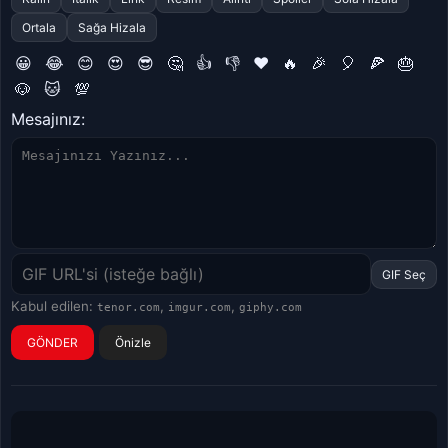
Ortala
Sağa Hizala
😀
😂
😊
😍
😎
🤔
👍
👎
❤️
🔥
🎉
🎈
🍕
🎂
🐶
🐱
💯
Mesajınız:
GIF Seç
Kabul edilen:
,
,
tenor.com
imgur.com
giphy.com
Önizle