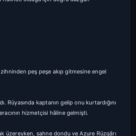
Geniş
Çok Geniş
16px
18px
20px
22px
Manuel Yazı Boyutu
Yazı
A
A
Boyutu
 zihninden peş peşe akıp gitmesine engel
18px
Sıkı
Standart
dı. Rüyasında kaptanın gelip onu kurtardığını
Rahat
Çok Rahat
acının hizmetçisi hâline gelmişti.
Düz
Manga-TR
nmak üzereyken, sahne dondu ve Azure Rüzgârı