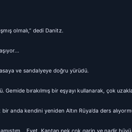
şmış olmalı,” dedi Danitz.
şıyor...
 masaya ve sandalyeye doğru yürüdü.
sü. Gemide bırakılmış bir eşyayı kullanarak, çok uzakla
z bir anda kendini yeniden Altın Rüya’da ders alıyormu
amıştım... Evet, Kaptan pek çok garip ve nadir büyü