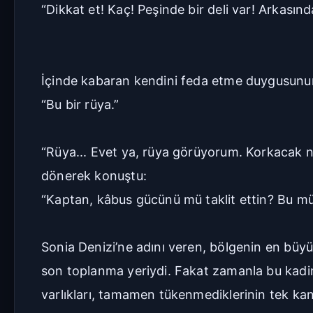
“Dikkat et! Kaç! Peşinde bir deli var! Arkasın
İçinde kabaran kendini feda etme duygusunun o
“Bu bir rüya.”
“Rüya... Evet ya, rüya görüyorum. Korkacak ne
dönerek konuştu:
“Kaptan, kâbus gücünü mü taklit ettin? Bu m
Sonia Denizi’ne adını veren, bölgenin en büyü
son toplanma yeriydi. Fakat zamanla bu kadim 
varlıkları, tamamen tükenmediklerinin tek kanı