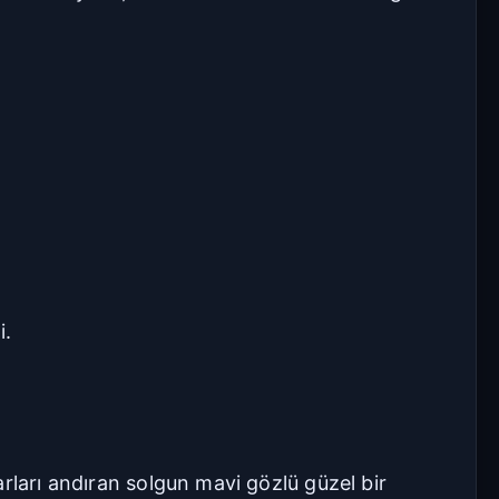
Seriye Git
Ana Sayfa
Yorumlar
Bölüme Zıpla
Git
Kapat
İlk Bölüm
Son Bölüm
i.
rları andıran solgun mavi gözlü güzel bir