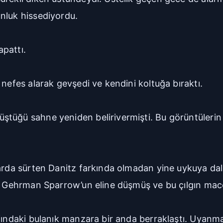
nluk hissediyordu.
apattı.
 nefes alarak gevşedi ve kendini koltuğa bıraktı.
ştüğü sahne yeniden belirivermişti. Bu görüntülerin
barda sürten Danitz farkında olmadan yine uykuya dal
, Gehrman Sparrow’un eline düşmüş ve bu çılgın macer
afındaki bulanık manzara bir anda berraklaştı. Uya