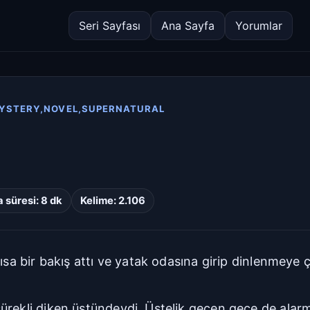
Seri Sayfası
Ana Sayfa
Yorumlar
MYSTERY,NOVEL,SUPERNATURAL
süresi: 8 dk
Kelime: 2.106
ısa bir bakış attı ve yatak odasına girip dinlenmeye ç
ürekli diken üstündeydi. Üstelik geçen gece de alar