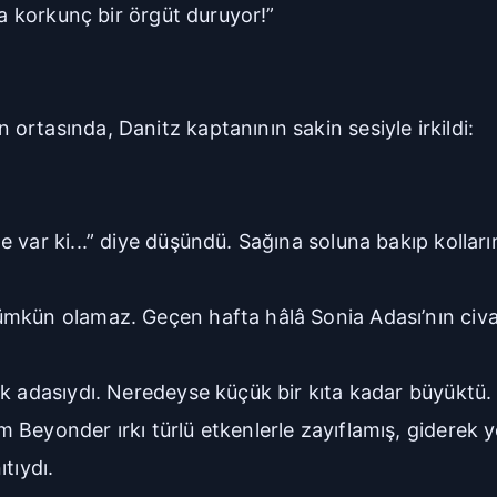
da korkunç bir örgüt duruyor!”
rtasında, Danitz kaptanının sakin sesiyle irkildi:
 var ki...” diye düşündü. Sağına soluna bakıp kollar
ümkün olamaz. Geçen hafta hâlâ Sonia Adası’nın civa
k adasıydı. Neredeyse küçük bir kıta kadar büyüktü. A
Beyonder ırkı türlü etkenlerle zayıflamış, giderek y
tıydı.