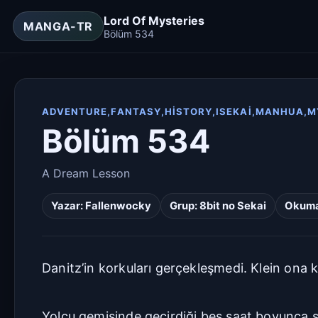
Lord Of Mysteries
MANGA-TR
Bölüm 534
ADVENTURE,FANTASY,HISTORY,ISEKAI,MANHUA,
Bölüm 534
A Dream Lesson
Yazar:
Fallenwocky
Grup:
8bit no Sekai
Okuma 
Danitz’in korkuları gerçekleşmedi. Klein ona k
Yolcu gemisinde geçirdiği beş saat boyunca s