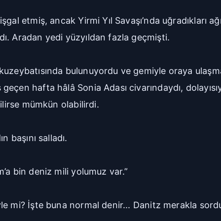
gal etmiş, ancak Yirmi Yıl Savaşı’nda uğradıkları ağı
ı. Aradan yedi yüzyıldan fazla geçmişti.
-kuzeybatısında bulunuyordu ve gemiyle oraya ulaş
geçen hafta hâlâ Sonia Adası civarındaydı, dolayısıy
ilirse mümkün olabilirdi.
n başını salladı.
’a bin deniz mili yolumuz var.”
le mi? İşte buna normal denir... Danitz merakla sord