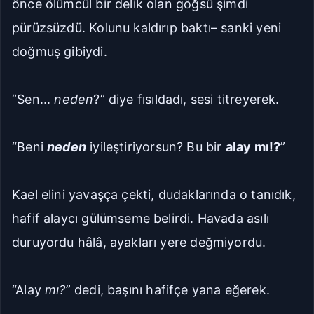
önce ölümcül bir delik olan göğsü şimdi
pürüzsüzdü. Kolunu kaldırıp baktı– sanki yeni
doğmuş gibiydi.
“Sen...
neden
?” diye fısıldadı, sesi titreyerek.
“Beni
neden
iyileştiriyorsun? Bu bir
alay mı!?
”
Kael elini yavaşça çekti, dudaklarında o tanıdık,
hafif alaycı gülümseme belirdi. Havada asılı
duruyordu hâlâ, ayakları yere değmiyordu.
“Alay
mı?
” dedi, başını hafifçe yana eğerek.