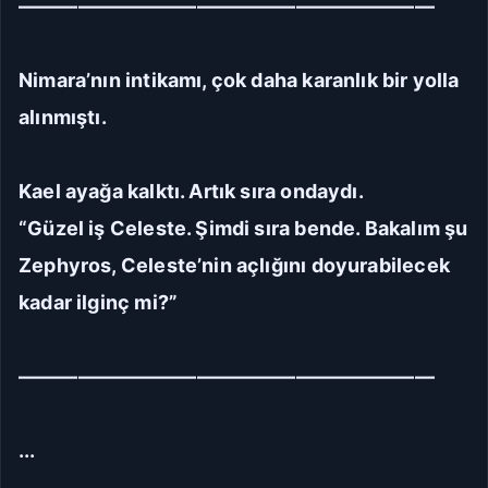
—————————————————————
Manuel Yazı Boyutu
Yazı
A
A
Boyutu
18px
Nimara’nın intikamı, çok daha karanlık bir yolla
alınmıştı.
Sıkı
Standart
Kael ayağa kalktı. Artık sıra ondaydı.
Rahat
Çok Rahat
“Güzel iş Celeste. Şimdi sıra bende. Bakalım şu
Zephyros, Celeste’nin açlığını doyurabilecek
Düz
Manga-TR
kadar ilginç mi?”
Seriye Git
Ana Sayfa
—————————————————————
Yorumlar
...
Bölüme Zıpla