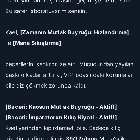
“Deneyin ikinci aşamasına geçmeye ne dersin?
Bu sefer laboratuvarım sensin.”
Kael,
[Zamanın Mutlak Buyruğu: Hızlandırma]
ile
[Mana Sıkıştırma]
becerilerini senkronize etti. Vücudundan yayılan
baskı o kadar arttı ki, VIP locasındaki korumalar
bile diz çökmek zorunda kaldı.
[Beceri: Kaosun Mutlak Buyruğu - Aktif!]
[Beceri: İmparatorun Kılıç Niyeti - Aktif!]
Kael yerinden kıpırdamadı bile. Sadece kılıç
niyetini, rafine edilmiş
350 Trilyon
Mana’sı ile