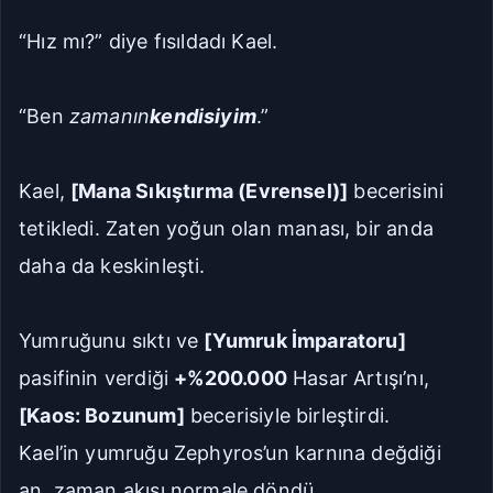
“Hız mı?” diye fısıldadı Kael.
“Ben
zamanın
kendisiyim
.”
Kael,
[Mana Sıkıştırma (Evrensel)]
becerisini
tetikledi. Zaten yoğun olan manası, bir anda
daha da keskinleşti.
Yumruğunu sıktı ve
[Yumruk İmparatoru]
pasifinin verdiği
+%200.000
Hasar Artışı’nı,
[Kaos: Bozunum]
becerisiyle birleştirdi.
Kael’in yumruğu Zephyros’un karnına değdiği
an, zaman akışı normale döndü.