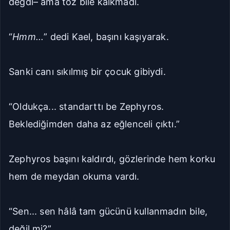
değdi– ama toz bile kalkmadı.
“
Hmm...
” dedi Kael, başını kaşıyarak.
Sanki canı sıkılmış bir çocuk gibiydi.
“Oldukça... standarttı be Zephyros.
Beklediğimden daha az eğlenceli çıktı.”
Zephyros başını kaldırdı, gözlerinde hem korku
hem de meydan okuma vardı.
“Sen... sen hâlâ tam gücünü kullanmadın bile,
değil mi?”