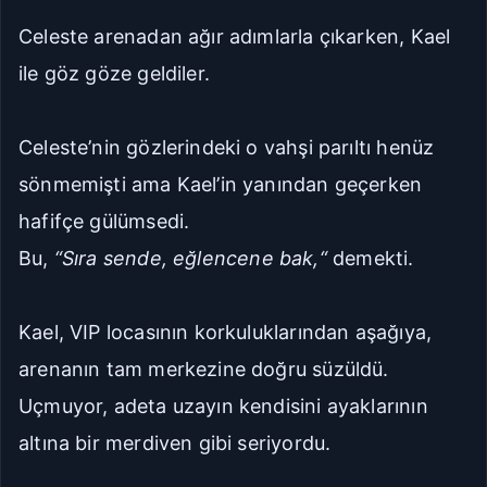
Celeste arenadan ağır adımlarla çıkarken, Kael
Git
Kapat
ile göz göze geldiler.
İlk Bölüm
Son Bölüm
Celeste’nin gözlerindeki o vahşi parıltı henüz
sönmemişti ama Kael’in yanından geçerken
hafifçe gülümsedi.
Bu,
“Sıra sende, eğlencene bak,“
demekti.
Kael, VIP locasının korkuluklarından aşağıya,
arenanın tam merkezine doğru süzüldü.
Uçmuyor, adeta uzayın kendisini ayaklarının
altına bir merdiven gibi seriyordu.