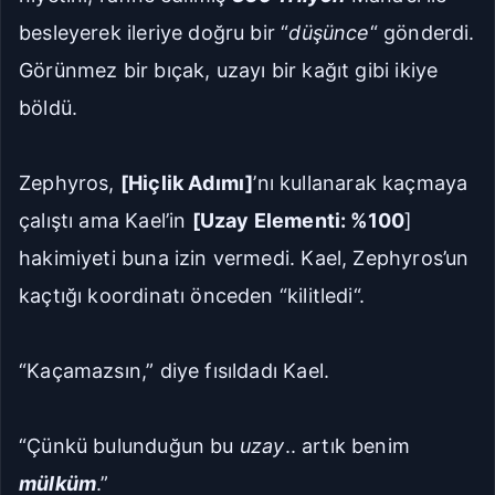
besleyerek ileriye doğru bir “
düşünce
“ gönderdi.
Görünmez bir bıçak, uzayı bir kağıt gibi ikiye
böldü.
Zephyros,
[Hiçlik Adımı]
’nı kullanarak kaçmaya
çalıştı ama Kael’in
[Uzay Elementi: %100
]
hakimiyeti buna izin vermedi. Kael, Zephyros’un
kaçtığı koordinatı önceden “kilitledi“.
“Kaçamazsın,” diye fısıldadı Kael.
“Çünkü bulunduğun bu
uzay
.. artık benim
mülküm
.”