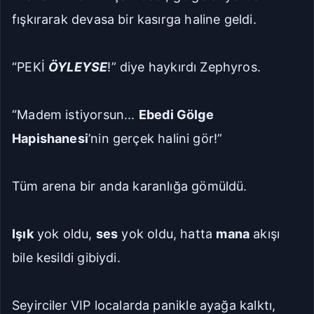
fışkırarak devasa bir kasırga haline geldi.
“PEKİ
ÖYLEYSE
!” diye haykırdı Zephyros.
“Madem istiyorsun...
Ebedi Gölge
Hapishanesi
’nin gerçek halini gör!”
Tüm arena bir anda karanlığa gömüldü.
Işık
yok oldu,
ses
yok oldu, hatta
mana
akışı
bile kesildi gibiydi.
Seyirciler VIP localarda panikle ayağa kalktı,