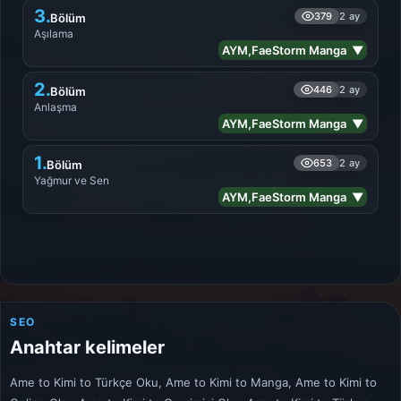
3.
379
2 ay
Bölüm
Aşılama
AYM,FaeStorm Manga ▼
2.
446
2 ay
Bölüm
Anlaşma
AYM,FaeStorm Manga ▼
1.
653
2 ay
Bölüm
Yağmur ve Sen
AYM,FaeStorm Manga ▼
SEO
Anahtar kelimeler
Ame to Kimi to Türkçe Oku, Ame to Kimi to Manga, Ame to Kimi to