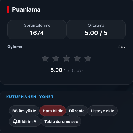
Puanlama
Görüntülenme
Ortalama
1674
5.00 / 5
2 oy
Oylama
5.00
/ 5
(2 oy)
KÜTÜPHANENİ YÖNET
Bölüm yükle
Hata bildir
Düzenle
Listeye ekle
Bildirim Al
Takip durumu seç