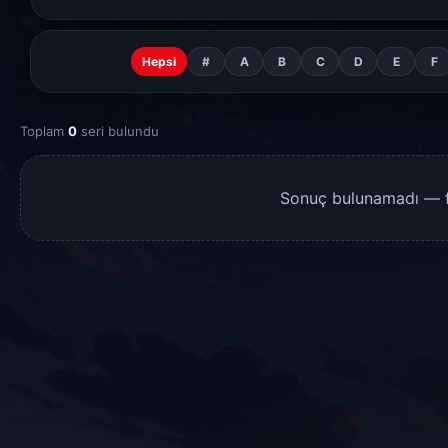
Hepsi
#
A
B
C
D
E
F
Toplam
0
seri bulundu
Sonuç bulunamadı — fil