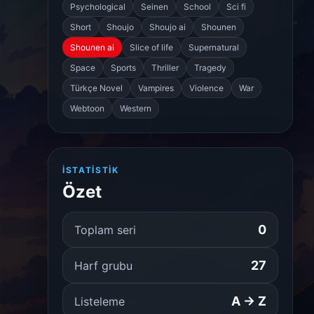
Psychological
Seinen
School
Sci fi
Short
Shoujo
Shoujo ai
Shounen
Shounen ai
Slice of life
Supernatural
Space
Sports
Thriller
Tragedy
Türkçe Novel
Vampires
Violence
War
Webtoon
Western
İSTATISTIK
Özet
0
Toplam seri
27
Harf grubu
A → Z
Listeleme