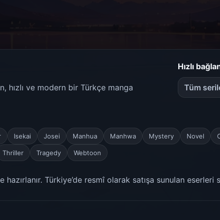
Hızlı bağlan
ren, hızlı ve modern bir Türkçe manga
Tüm seril
r
Isekai
Josei
Manhua
Manhwa
Mystery
Novel
Thriller
Tragedy
Webtoon
 hazırlanır. Türkiye’de resmî olarak satışa sunulan eserleri 