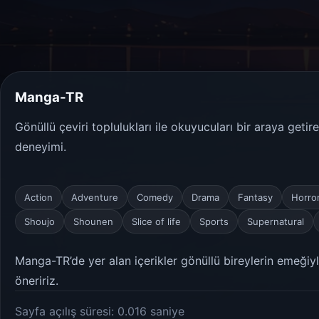
Manga-TR
Gönüllü çeviri toplulukları ile okuyucuları bir araya geti
deneyimi.
Action
Adventure
Comedy
Drama
Fantasy
Horro
Shoujo
Shounen
Slice of life
Sports
Supernatural
Manga-TR’de yer alan içerikler gönüllü bireylerin emeğiyle
öneririz.
Sayfa açılış süresi: 0.016 saniye