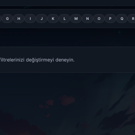
G
H
I
J
K
L
M
N
O
P
Q
R
trelerinizi değiştirmeyi deneyin.