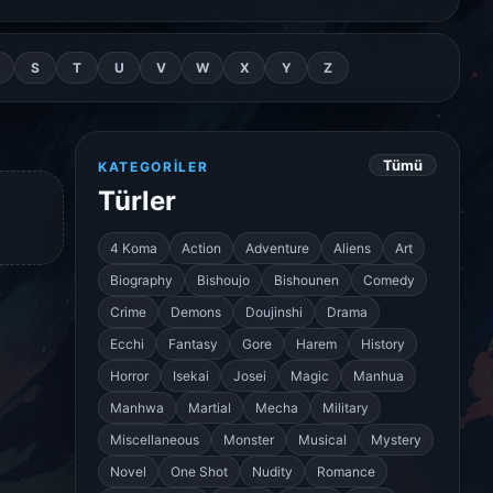
S
T
U
V
W
X
Y
Z
Tümü
KATEGORILER
Türler
4 Koma
Action
Adventure
Aliens
Art
Biography
Bishoujo
Bishounen
Comedy
Crime
Demons
Doujinshi
Drama
Ecchi
Fantasy
Gore
Harem
History
Horror
Isekai
Josei
Magic
Manhua
Manhwa
Martial
Mecha
Military
Miscellaneous
Monster
Musical
Mystery
Novel
One Shot
Nudity
Romance