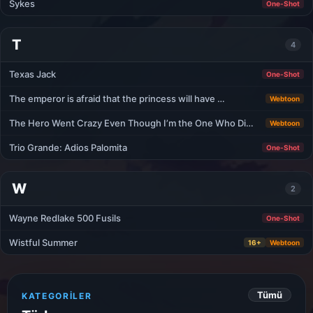
Sykes
One-Shot
T
4
Texas Jack
One-Shot
The emperor is afraid that the princess will have …
Webtoon
The Hero Went Crazy Even Though I’m the One Who Di…
Webtoon
Trio Grande: Adios Palomita
One-Shot
W
2
Wayne Redlake 500 Fusils
One-Shot
Wistful Summer
16+
Webtoon
Tümü
KATEGORILER