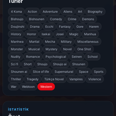
Türler
4 Koma
Action
Adventure
Aliens
Art
Biography
Bishoujo
Bishounen
Comedy
Crime
Demons
Doujinshi
Drama
Ecchi
Fantasy
Gore
Harem
History
Horror
Isekai
Josei
Magic
Manhua
Manhwa
Martial
Mecha
Military
Miscellaneous
Monster
Musical
Mystery
Novel
One Shot
Nudity
Romance
Psychological
Seinen
School
Sci fi
Short
Shoujo
Shoujo ai
Shounen
Shounen ai
Slice of life
Supernatural
Space
Sports
Thriller
Tragedy
Türkçe Novel
Vampires
Violence
War
Webtoon
Western
İSTATISTIK