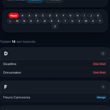
Hepsi
#
A
B
C
D
E
F
G
H
I
J
K
L
M
N
O
P
Q
R
S
T
U
V
W
X
Y
Z
Toplam
14
seri bulundu
D
2
Deadline
One-Shot
Dressmaker
One-Shot
F
1
Fleurs Carnıvores
Manga