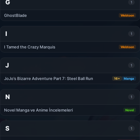
G
1
GhostBlade
Webtoon
I
1
I Tamed the Crazy Marquis
Webtoon
J
1
JoJo’s Bizarre Adventure Part 7: Steel Ball Run
16+
Manga
N
1
Novel Manga ve Anime İncelemeleri
Novel
S
1