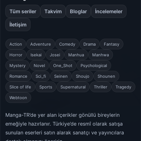
Tüm seriler
Takvim
Bloglar
İncelemeler
İletişim
Action
Adventure
Comedy
Drama
Fantasy
Horror
Isekai
Josei
Manhua
Manhwa
Mystery
Novel
One_Shot
Psychological
Romance
Sci_fi
Seinen
Shoujo
Shounen
Slice of life
Sports
Supernatural
Thriller
Tragedy
Webtoon
Manga-TR’de yer alan içerikler gönüllü bireylerin
emeğiyle hazırlanır. Türkiye’de resmî olarak satışa
sunulan eserleri satın alarak sanatçı ve yayıncılara