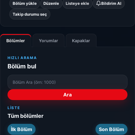
Bölüm yükle
Düzenle
Listeye ekle
Bildirim Al
Takip durumu seç
Bölümler
Yorumlar
Kapaklar
HIZLI ARAMA
Bölüm bul
Bölüm
Numarası
Ara
LISTE
Tüm bölümler
İlk Bölüm
Son Bölüm