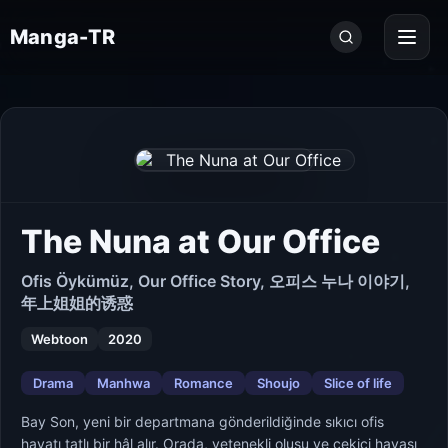
Seri
Manga-TR
ara...
The Nuna at Our Office
Ofis Öykümüz, Our Office Story, 오피스 누나 이야기,
年上姐姐的诱惑
Webtoon
2020
Drama
Manhwa
Romance
Shoujo
Slice of life
Bay Son, yeni bir departmana gönderildiğinde sıkıcı ofis
hayatı tatlı bir hâl alır. Orada, yetenekli oluşu ve çekici havası