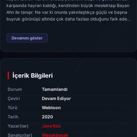
karşısında hayran kaldığı, kendinden büyük meslektaşı Bayan
Ahn ile tanışır. Ne var ki onunla yakınlaştıkça güçlü ve başına
buyruk görünüşü altında çok daha fazlası olduğunu fark eder.
Çok geçmeden, ofis aşklarının neden karmaşık bir hâl
alabileceğini anlamaya başlar.
Devamını göster
İçerik Bilgileri
Durum
Tamamlandı
Çeviri
Devam Ediyor
Türü
Webtoon
Tarih
2020
Yazar(lar)
Jane Kim
Sanatçı(lar)
Wasakbasak