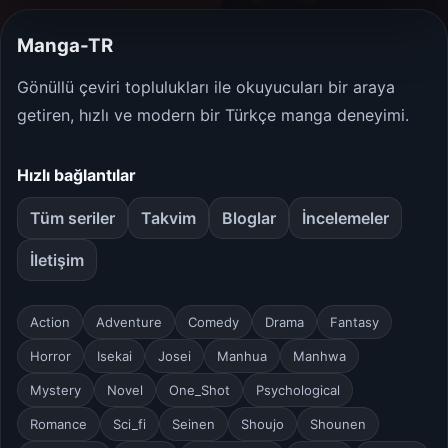
Manga-TR
Gönüllü çeviri toplulukları ile okuyucuları bir araya
getiren, hızlı ve modern bir Türkçe manga deneyimi.
Hızlı bağlantılar
Tüm seriler
Takvim
Bloglar
İncelemeler
İletişim
Action
Adventure
Comedy
Drama
Fantasy
Horror
Isekai
Josei
Manhua
Manhwa
Mystery
Novel
One_Shot
Psychological
Romance
Sci_fi
Seinen
Shoujo
Shounen