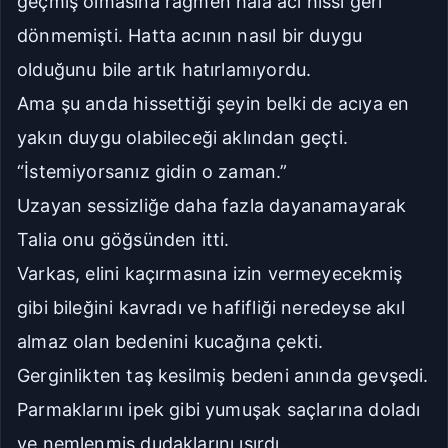
geçmiş olmasına rağmen hâlâ acı hissi geri
dönmemişti. Hatta acının nasıl bir duygu
olduğunu bile artık hatırlamıyordu.
Ama şu anda hissettiği şeyin belki de acıya en
yakın duygu olabileceği aklından geçti.
“İstemiyorsanız gidin o zaman.”
Uzayan sessizliğe daha fazla dayanamayarak
Talia onu göğsünden itti.
Varkas, elini kaçırmasına izin vermeyecekmiş
gibi bileğini kavradı ve hafifliği neredeyse akıl
almaz olan bedenini kucağına çekti.
Gerginlikten taş kesilmiş bedeni anında gevşedi.
Parmaklarını ipek gibi yumuşak saçlarına doladı
ve nemlenmiş dudaklarını ısırdı.