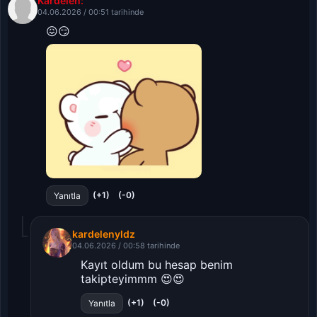
Kardelen:
04.06.2026 / 00:51 tarihinde
😖😏
(+1)
(-0)
Yanıtla
kardelenyldz
04.06.2026 / 00:58 tarihinde
Kayıt oldum bu hesap benim
takipteyimmm 😍😍
(+1)
(-0)
Yanıtla