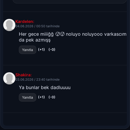
Kardelen:
04.06.2026 / 00:50 tarihinde
Her gece miiiğğ 🥵🥵 noluyo noluyooo varkascım
da pek azmışş
(+1)
(-0)
Yanıtla
Shakira:
03.06.2026 / 23:40 tarihinde
Ya bunlar bek dadluuuu
(+1)
(-0)
Yanıtla