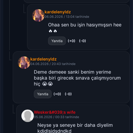
kardelenyldz
06.06.2026 / 13:04 tarihinde
Ohaa sen bu işin hasıymışsın hee
🔥🔥
(+0)
(-0)
Yanıtla
kardelenyldz
04.06.2026 / 20:43 tarihinde
Deme demeee sanki benim yerime
başka biri girecek sınava çalışmıyorum
hiç 😭😭
(+0)
(-0)
Yanıtla
Wesker&#039;s wife
05.06.2026 / 00:33 tarihinde
Neyse ya seneye bir daha diyelim
kdjdlsjdşdndkd