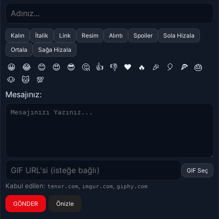
Kalın
İtalik
Link
Resim
Alıntı
Spoiler
Sola Hizala
Ortala
Sağa Hizala
😀
😂
😊
😍
😎
🤔
👍
👎
❤️
🔥
🎉
🎈
🍕
🎂
🐶
🐱
💯
Mesajınız:
GIF Seç
Kabul edilen:
,
,
tenor.com
imgur.com
giphy.com
Önizle