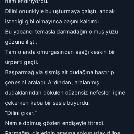
nemlendiriyordu.
Dilini onunkiyle buluşturmaya çalıştı
, ancak
Seriye Git
Ana Sayfa
istediği gibi olmayınca başını kaldırdı.
Yorumlar
Bu yabancı temasla darmadağın olmuş yüzü
gözüne ilişti.
Bölüme Zıpla
Tam o anda omurgasından aşağı keskin bir
Git
Kapat
ürperti geçti.
Başparmağıyla şişmiş alt dudağına bastırıp
İlk Bölüm
Son Bölüm
çenesini araladı. Ardından, aralanmış
dudaklarından dökülen düzensiz nefesleri içine
çekerken kaba bir sesle buyurdu:
“Dilini çıkar.”
Nemle dolmuş gözleri endişeyle titredi.
Parmağını dişlerinin arasına sokup ıslak diline