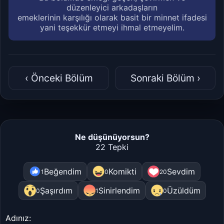
düzenleyici arkadaşların
emeklerinin karşılığı olarak basit bir minnet ifadesi
yani teşekkür etmeyi ihmal etmeyelim.
‹ Önceki Bölüm
Sonraki Bölüm ›
Ne düşünüyorsun?
22 Tepki
Beğendim
Komikti
Sevdim
1
0
20
Şaşırdım
Sinirlendim
Üzüldüm
0
1
0
Adınız: