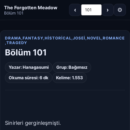
The Forgotten Meadow
‹
›
⚙
101
Bölüm 101
DRAMA,FANTASY,HISTORICAL,JOSEI,NOVEL,ROMANCE
,TRAGEDY
Koyu
Gri
Bölüm 101
Sepya
Açık
Yazar:
Hanagasumi
Grup:
Bağımsız
Okuma süresi: 6 dk
Kelime: 1.553
Varsayılan
Beyaz
Açık Gri
Krem/Sepya
Siyah
Sinirleri gerginleşmişti.
Dar
Standart