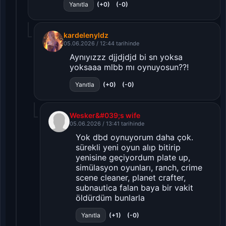
(+0)
(-0)
Yanıtla
kardelenyldz
05.06.2026 / 12:44 tarihinde
Aynıyızzz djjdjdjd bi sn yoksa
yoksaaa mlbb mı oynuyosun??!
(+0)
(-0)
Yanıtla
Wesker&#039;s wife
05.06.2026 / 13:41 tarihinde
Yok dbd oynuyorum daha çok.
sürekli yeni oyun alıp bitirip
yenisine geçiyordum plate up,
simülasyon oyunları, ranch, crime
scene cleaner, planet crafter,
subnautica falan baya bir vakit
öldürdüm bunlarla
(+1)
(-0)
Yanıtla