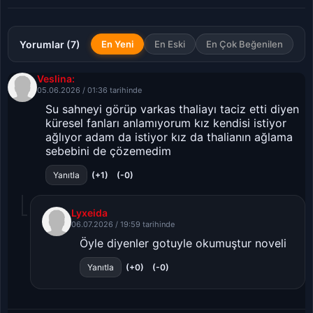
Yorumlar (7)
En Yeni
En Eski
En Çok Beğenilen
Veslina:
05.06.2026 / 01:36 tarihinde
Su sahneyi görüp varkas thaliayı taciz etti diyen
küresel fanları anlamıyorum kız kendisi istiyor
ağlıyor adam da istiyor kız da thalianın ağlama
sebebini de çözemedim
(+1)
(-0)
Yanıtla
Lyxeida
06.07.2026 / 19:59 tarihinde
Öyle diyenler gotuyle okumuştur noveli
(+0)
(-0)
Yanıtla