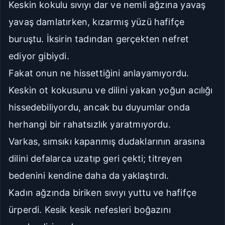
Keskin kokulu sıvıyı dar ve nemli ağzına yavaş
Geniş
Çok Geniş
yavaş damlatırken, kızarmış yüzü hafifçe
buruştu. İksirin tadından gerçekten nefret
16px
18px
ediyor gibiydi.
20px
22px
Fakat onun ne hissettiğini anlayamıyordu.
Keskin ot kokusunu ve dilini yakan yoğun acılığı
Manuel Yazı Boyutu
Yazı
A
A
hissedebiliyordu, ancak bu duyumlar onda
Boyutu
18px
herhangi bir rahatsızlık yaratmıyordu.
Varkas, sımsıkı kapanmış dudaklarının arasına
Sıkı
Standart
dilini defalarca uzatıp geri çekti; titreyen
Rahat
Çok Rahat
bedenini kendine daha da yaklaştırdı.
Kadın ağzında biriken sıvıyı yuttu ve hafifçe
Düz
Manga-TR
ürperdi. Kesik kesik nefesleri boğazını