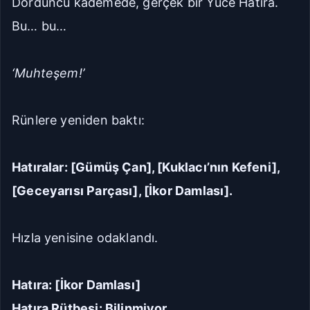
Dördüncü kademede, gerçek bir Yüce Hatıra.
Bu… bu…
‘Muhteşem!’
Rünlere yeniden baktı:
Hatıralar: [Gümüş Çan], [Kuklacı’nın Kefeni],
[Geceyarısı Parçası], [İkor Damlası].
Hızla yenisine odaklandı.
Hatıra: [İkor Damlası]
Hatıra Rütbesi: Bilinmiyor