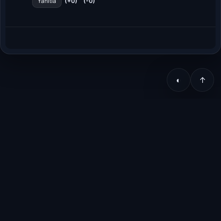
(+0)
(-0)
Yanıtla
◐
↑