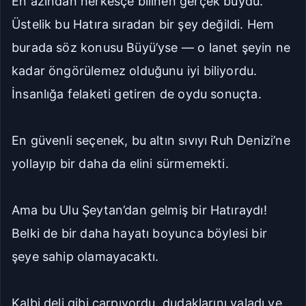
En azından herkesçe bilinen gerçek buydu.
Üstelik bu Hatıra sıradan bir şey değildi. Hem
burada söz konusu Büyü’yse — o lanet şeyin ne
kadar öngörülemez olduğunu iyi biliyordu.
İnsanlığa felaketi getiren de oydu sonuçta.
En güvenli seçenek, bu altın sıvıyı Ruh Denizi’ne
yollayıp bir daha da elini sürmemekti.
Ama bu Ulu Şeytan’dan gelmiş bir Hatıraydı!
Belki de bir daha hayatı boyunca böylesi bir
şeye sahip olamayacaktı.
Kalbi deli gibi çarpıyordu, dudaklarını yaladı ve