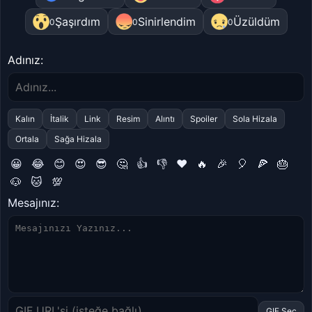
Şaşırdım
Sinirlendim
Üzüldüm
0
0
0
Adınız:
Kalın
İtalik
Link
Resim
Alıntı
Spoiler
Sola Hizala
Ortala
Sağa Hizala
😀
😂
😊
😍
😎
🤔
👍
👎
❤️
🔥
🎉
🎈
🍕
🎂
🐶
🐱
💯
Mesajınız:
GIF Seç