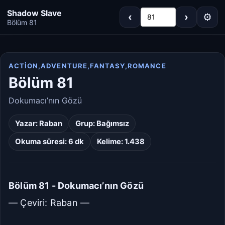
Shadow Slave
‹
›
⚙
81
Bölüm 81
ACTION,ADVENTURE,FANTASY,ROMANCE
Koyu
Gri
Bölüm 81
Sepya
Açık
Dokumacı’nın Gözü
Yazar:
Raban
Grup:
Bağımsız
Varsayılan
Beyaz
Okuma süresi: 6 dk
Kelime: 1.438
Açık Gri
Krem/Sepya
Siyah
Bölüm 81 - Dokumacı’nın Gözü
— Çeviri: Raban —
Dar
Standart