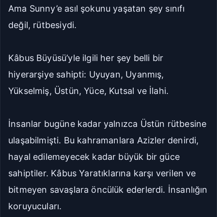
Ama Sunny’e asıl şokunu yaşatan şey sınıfı
Seriye Git
Ana Sayfa
değil, rütbesiydi.
Yorumlar
Kâbus Büyüsü’yle ilgili her şey belli bir
Bölüme Zıpla
hiyerarşiye sahipti: Uyuyan, Uyanmış,
Yükselmiş, Üstün, Yüce, Kutsal ve İlahi.
Git
Kapat
İlk Bölüm
Son Bölüm
İnsanlar bugüne kadar yalnızca Üstün rütbesine
ulaşabilmişti. Bu kahramanlara Azizler denirdi,
hayal edilemeyecek kadar büyük bir güce
sahiptiler. Kâbus Yaratıklarına karşı verilen ve
bitmeyen savaşlara öncülük ederlerdi. İnsanlığın
koruyucuları.