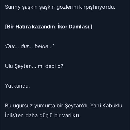
Sunny şaşkın şaşkın gözlerini kırpıştırıyordu.
Geniş
Çok Geniş
[Bir Hatıra kazandın: İkor Damlası.]
16px
18px
20px
22px
‘Dur… dur… bekle…’
Manuel Yazı Boyutu
Yazı
A
A
Boyutu
Ulu Şeytan… mı dedi o?
18px
Yutkundu.
Sıkı
Standart
Rahat
Çok Rahat
Bu uğursuz yumurta bir Şeytan’dı. Yani Kabuklu
İblis’ten daha güçlü bir varlıktı.
Düz
Manga-TR