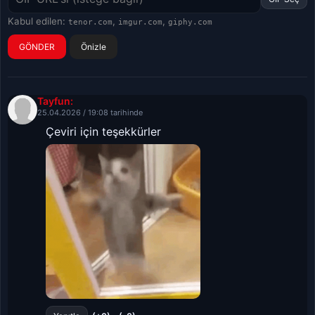
Kabul edilen:
,
,
tenor.com
imgur.com
giphy.com
Önizle
Tayfun:
25.04.2026 / 19:08 tarihinde
Çeviri için teşekkürler