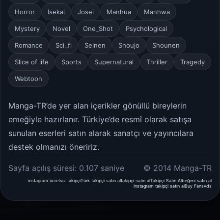
Horror
Isekai
Josei
Manhua
Manhwa
Mystery
Novel
One_Shot
Psychological
Romance
Sci_fi
Seinen
Shoujo
Shounen
Slice of life
Sports
Supernatural
Thriller
Tragedy
Webtoon
Manga-TR’de yer alan içerikler gönüllü bireylerin
emeğiyle hazırlanır. Türkiye’de resmî olarak satışa
sunulan eserleri satın alarak sanatçı ve yayıncılara
destek olmanızı öneririz.
Sayfa açılış süresi: 0.107 saniye
© 2014 Manga-TR
instagram ücretsiz takipçi
Türk takipçi satın al
takipçi satın al
Takipçi Satın Al
beğeni satın al
instagram takipçi satın al
Buy Fans
vds