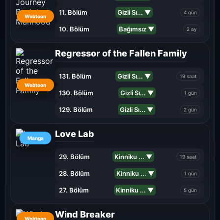
11. Bölüm
Gizli Sı... ▼
4 gün
Webtoon
10. Bölüm
Bağımsız ▼
2 ay
Regressor of the Fallen Family
131. Bölüm
Gizli Sı... ▼
19 saat
Webtoon
130. Bölüm
Gizli Sı... ▼
1 gün
129. Bölüm
Gizli Sı... ▼
2 gün
Love Lab
Manga
29. Bölüm
Kinniku ... ▼
19 saat
28. Bölüm
Kinniku ... ▼
1 gün
27. Bölüm
Kinniku ... ▼
5 gün
Wind Breaker
Webtoon