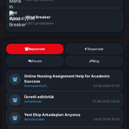
Wind Breaker
3,807 görüntüleme
Başvurular
Duyurular
Forum
Blog
Online Nursing Assignment Help for Academic
Success
thomasemily11399
07.08.2026 07:47
Ücretli editörlük
soltantonaz
01.08.2026 23:45
Yeni Ekip Arkadaşları Arıyoruz
ApostleJudas
24.07.2026 16:55