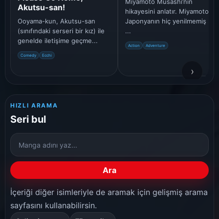
Miyamoto Musashi’nin
Akutsu-san!
hikayesini anlatır. Miyamoto
Ooyama-kun, Akutsu-san
Japonyanın hiç yenilmemiş bir
(sınıfındaki serseri bir kız) ile
...
genelde iletişime geçme...
Action
Adventure
Comedy
Ecchi
›
HIZLI ARAMA
Seri bul
Manga
ara
Ara
İçeriği diğer isimleriyle de aramak için gelişmiş arama
sayfasını kullanabilirsin.