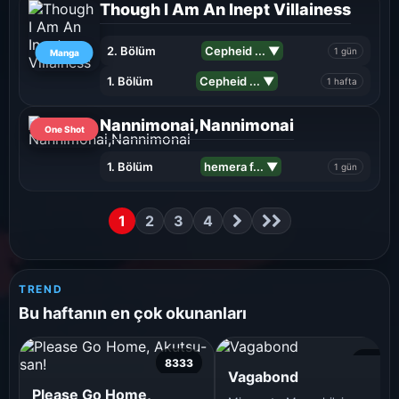
Though I Am An Inept Villainess
2. Bölüm
Cepheid ... ▼
1 gün
Manga
1. Bölüm
Cepheid ... ▼
1 hafta
Nannimonai,Nannimonai
One Shot
1. Bölüm
hemera f... ▼
1 gün
1
2
3
4
TREND
Bu haftanın en çok okunanları
8333
6860
Vagabond
Please Go Home,