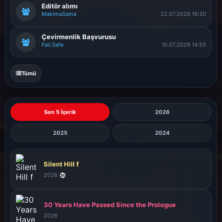
Editör alımı
MakimaSama
22.07.2026 16:30
Çevirmenlik Başvurusu
Fail.Safe
10.07.2026 14:55
Tümü
Son 5 İçerik
2026
2025
2024
Silent Hill f
2026
30 Years Have Passed Since the Prologue
2026