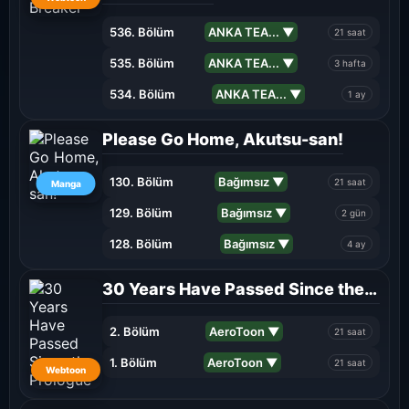
536. Bölüm
ANKA TEA... ▼
21 saat
535. Bölüm
ANKA TEA... ▼
3 hafta
534. Bölüm
ANKA TEA... ▼
1 ay
Please Go Home, Akutsu-san!
130. Bölüm
Bağımsız ▼
21 saat
Manga
129. Bölüm
Bağımsız ▼
2 gün
128. Bölüm
Bağımsız ▼
4 ay
30 Years Have Passed Since the Prologue
2. Bölüm
AeroToon ▼
21 saat
1. Bölüm
AeroToon ▼
21 saat
Webtoon