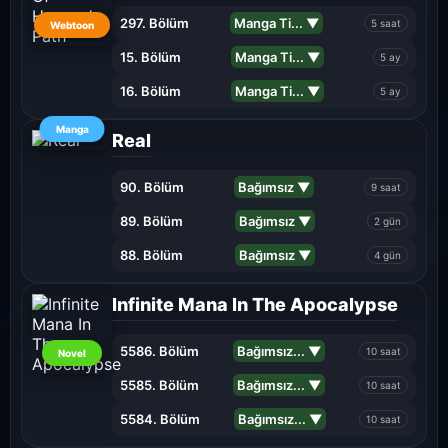
297. Bölüm
Manga Ti... ▼
5 saat
Webtoon
15. Bölüm
Manga Ti... ▼
5 ay
16. Bölüm
Manga Ti... ▼
5 ay
Manga
Real
90. Bölüm
Bağımsız ▼
9 saat
89. Bölüm
Bağımsız ▼
2 gün
88. Bölüm
Bağımsız ▼
4 gün
Infinite Mana In The Apocalypse
5586. Bölüm
Bağımsız... ▼
10 saat
Novel
5585. Bölüm
Bağımsız... ▼
10 saat
5584. Bölüm
Bağımsız... ▼
10 saat