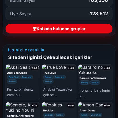
163,356
Bölüm Sayısı
128,512
Üye Sayısı
Katkıda bulunan gruplar
İLGINIZI ÇEKEBILIR
Siteden İlginizi Çekebilecek İçerikler
★ 3.4
★ 4.6
★ 4.9
Akai Sea Glass
True Love
One_Shot
Romance
Drama
Romance
Barairo no Yakusoku
School
Shoujo
History
Shoujo
Kırmızı bir deniz
Ai,abisi Yuzuru’yu
Iroha, iyi bir ailenin
camı bu...
çok se...
kı...
★ 3.6
★ 5.0
★ 5.0
Rookies
Amon Game
Comedy
School
Action
One_Shot
Semete, Ano Yuki no