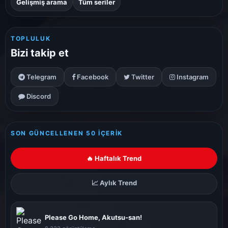
Gelişmiş arama
Tüm seriler
TOPLULUK
Bizi takip et
Telegram
Facebook
Twitter
Instagram
Discord
SON GÜNCELLENEN 50 İÇERIK
🔥 Haftalık Trend
📈 Aylık Trend
Please Go Home, Akutsu-san!