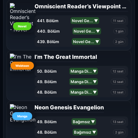
Omniscient Reader’s Viewpoint - Novel
441. Bölüm
Novel Ge... ▼
11 saat
Novel
440. Bölüm
Novel Ge... ▼
1 gün
439. Bölüm
Novel Ge... ▼
2 gün
I’m The Great Immortal
Webtoon
50. Bölüm
Manga Di... ▼
12 saat
49. Bölüm
Manga Di... ▼
12 saat
48. Bölüm
Manga Di... ▼
12 saat
Neon Genesis Evangelion
Manga
49. Bölüm
Bağımsız ▼
13 saat
48. Bölüm
Bağımsız ▼
2 gün