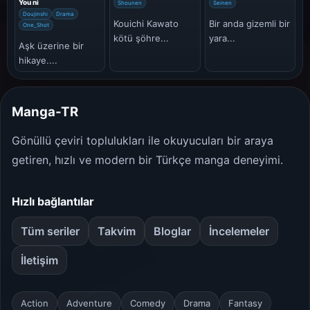
You ni
Shounen
Seinen
Doujinshi
Drama
Kouichi Kawato
Bir anda gizemli bir
One_Shot
kötü şöhre...
yara...
Aşk üzerine bir
hikaye....
Manga-TR
Gönüllü çeviri toplulukları ile okuyucuları bir araya
getiren, hızlı ve modern bir Türkçe manga deneyimi.
Hızlı bağlantılar
Tüm seriler
Takvim
Bloglar
İncelemeler
İletişim
Action
Adventure
Comedy
Drama
Fantasy