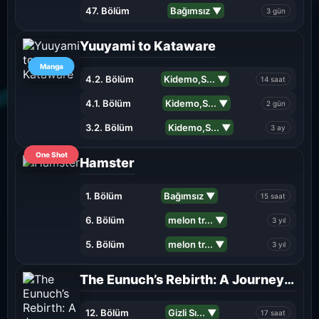
47. Bölüm
Bağımsız ▼
3 gün
Yuuyami to Kataware
Manga
4.2. Bölüm
Kidemo,S... ▼
14 saat
4.1. Bölüm
Kidemo,S... ▼
2 gün
3.2. Bölüm
Kidemo,S... ▼
3 ay
One Shot
Hamster
1. Bölüm
Bağımsız ▼
15 saat
6. Bölüm
melon tr... ▼
3 yıl
5. Bölüm
melon tr... ▼
3 yıl
The Eunuch’s Rebirth: A Journey Back to Manhood
12. Bölüm
Gizli Sı... ▼
17 saat