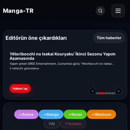
Seri
Manga-TR
ara...
Editörün öne çıkardıkları
Tüm haberler
’Hitoribocchi no Isekai Kouryaku’ İkinci Sezonu Yapım
Aşamasında
Yapım şirketi GREE Entertainment, Cumartesi günü “Hitoribocchi no Isekai
Kouryaku” (Başka Bir Dünyada Yalnız Hayat) televizyon anime dizisinin ikinci
3 hafta
240 görüntüleme
sezonunu duyurdu ve bir duyuru görseli paylaştı. Passione ve Hayabusa Film
tarafından üretilen, Shouji ...
Haberi aç
Anime
Manga
Novel
Webtoon
✓
✓
✓
✓
AI
Yetişkin
✕
✕