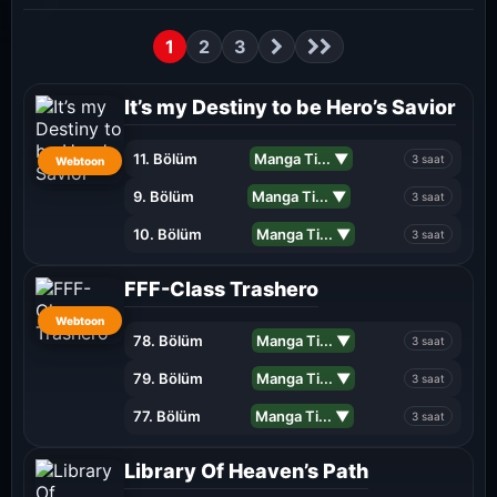
1
2
3
It’s my Destiny to be Hero’s Savior
11. Bölüm
Manga Ti... ▼
3 saat
Webtoon
9. Bölüm
Manga Ti... ▼
3 saat
10. Bölüm
Manga Ti... ▼
3 saat
FFF-Class Trashero
Webtoon
78. Bölüm
Manga Ti... ▼
3 saat
79. Bölüm
Manga Ti... ▼
3 saat
77. Bölüm
Manga Ti... ▼
3 saat
Library Of Heaven’s Path