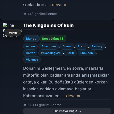
sonlandırırsa
...devamı
👁 448 görüntülenme
The Kingdoms Of Ruin
Manga
Manga
Son bölüm: 18
,
,
,
,
,
Action
Adventure
Drama
Ecchi
Fantasy
,
,
,
,
Horror
Psychological
Sci_fi
Shounen
Violence
Donanım Genleşmesi’den sonra, insanlarla
müttefik olan cadılar arasında anlaşmazlıklar
ortaya çıkar. Bu doğaüstü güçlerden korkan
insanlar, cadıları avlamaya başlarlar...
Kahramanımızın çok
...devamı
👁 67,393 görüntülenme
Okumaya Başla →