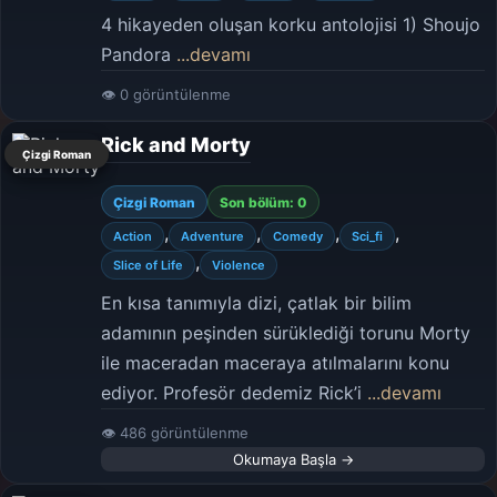
4 hikayeden oluşan korku antolojisi 1) Shoujo
Pandora
...devamı
👁 0 görüntülenme
Rick and Morty
Çizgi Roman
Çizgi Roman
Son bölüm: 0
,
,
,
,
Action
Adventure
Comedy
Sci_fi
,
Slice of Life
Violence
En kısa tanımıyla dizi, çatlak bir bilim
adamının peşinden sürüklediği torunu Morty
ile maceradan maceraya atılmalarını konu
ediyor. Profesör dedemiz Rick’i
...devamı
👁 486 görüntülenme
Okumaya Başla →