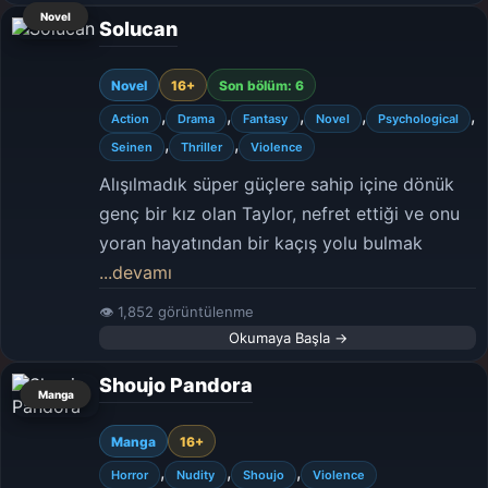
Novel
Solucan
Novel
16+
Son bölüm: 6
,
,
,
,
,
Action
Drama
Fantasy
Novel
Psychological
,
,
Seinen
Thriller
Violence
Alışılmadık süper güçlere sahip içine dönük
genç bir kız olan Taylor, nefret ettiği ve onu
yoran hayatından bir kaçış yolu bulmak
...devamı
👁 1,852 görüntülenme
Okumaya Başla →
Shoujo Pandora
Manga
Manga
16+
,
,
,
Horror
Nudity
Shoujo
Violence