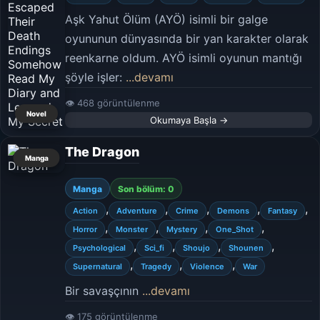
Aşk Yahut Ölüm (AYÖ) isimli bir galge
oyununun dünyasında bir yan karakter olarak
reenkarne oldum. AYÖ isimli oyunun mantığı
şöyle işler:
...devamı
👁 468 görüntülenme
Novel
Okumaya Başla →
The Dragon
Manga
Manga
Son bölüm: 0
,
,
,
,
,
Action
Adventure
Crime
Demons
Fantasy
,
,
,
,
Horror
Monster
Mystery
One_Shot
,
,
,
,
Psychological
Sci_fi
Shoujo
Shounen
,
,
,
Supernatural
Tragedy
Violence
War
Bir savaşçının
...devamı
👁 175 görüntülenme