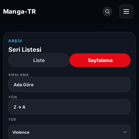
Seri
Manga-TR
ara...
ARŞIV
Seri Listesi
Liste
Sayfalama
SIRALAMA
YÖN
TÜR
Violence