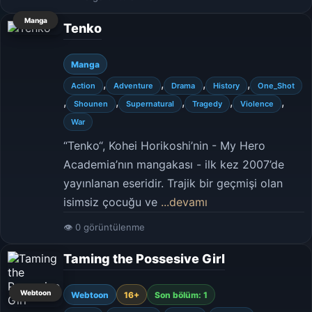
Manga
Tenko
Manga
,
,
,
,
Action
Adventure
Drama
History
One_Shot
,
,
,
,
,
Shounen
Supernatural
Tragedy
Violence
War
“Tenko“, Kohei Horikoshi’nin - My Hero
Academia’nın mangakası - ilk kez 2007’de
yayınlanan eseridir. Trajik bir geçmişi olan
isimsiz çocuğu ve
...devamı
👁 0 görüntülenme
Taming the Possesive Girl
Webtoon
Webtoon
16+
Son bölüm: 1