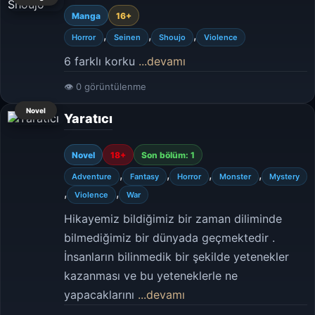
Manga
16+
,
,
,
Horror
Seinen
Shoujo
Violence
6 farklı korku
...devamı
👁 0 görüntülenme
Novel
Yaratıcı
Novel
18+
Son bölüm: 1
,
,
,
,
Adventure
Fantasy
Horror
Monster
Mystery
,
,
Violence
War
Hikayemiz bildiğimiz bir zaman diliminde
bilmediğimiz bir dünyada geçmektedir .
İnsanların bilinmedik bir şekilde yetenekler
kazanması ve bu yeteneklerle ne
yapacaklarını
...devamı