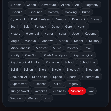
4_Koma
Action
Adventure
Aliens
Art
Biography
Bishoujo
Bishounen
Comedy
Cooking
Crime
Cyberpunk
Dark Fantasy
Demons
Doujinshi
Drama
Ecchi
Epic
Fantasy
Game
Gore
Harem
History
Historical
Horror
Isekai
Josei
Kodomo
Magic
Manhua
Manhwa
Martial
Mecha
Military
Miscellaneous
Monster
Music
Mystery
Novel
Nudity
One_Shot
Post-Apocalyptic
Psychological
Psychological Thriller
Romance
School
School Life
Sci_fi
Seinen
Short
Shoujo
Shoujo_Ai
Shounen
Shounen_Ai
Slice of life
Space
Sports
Supernatural
Superpower
Suspense
Thriller
Tragedy
Türkçe Novel
Vampires
Villainess
Violence
War
Webtoon
Western
Yuri