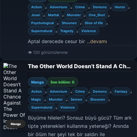
,
,
,
,
,
Action
Adventure
Crime
Demons
Horror
,
,
,
,
Josei
Martial
Monster
One_Shot
,
,
,
Psychological
Shounen
Slice of life
,
,
Supernatural
Tragedy
Violence
Aptal derecede cesur bir
...devamı
👁 120 görüntülenme
The Other World Doesn’t Stand A Chance Against The Power Of Instant Death
Manga
Son bölüm: 0
,
,
,
,
,
Action
Adventure
Crime
Demons
Fantasy
,
,
,
,
Magic
Monster
Seinen
Shounen
,
Supernatural
Violence
Büyüme hileleri? Sonsuz büyü gücü? Tüm ark
Manga
tipte yetenekleri kullanma yeteneği? Anında
bir ölüm her şeyi tek bir saldırı ile