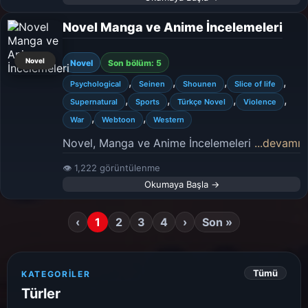
Novel Manga ve Anime İncelemeleri
Novel
Novel
Son bölüm: 5
,
,
,
,
Psychological
Seinen
Shounen
Slice of life
,
,
,
,
Supernatural
Sports
Türkçe Novel
Violence
,
,
War
Webtoon
Western
Novel, Manga ve Anime İncelemeleri
...devamı
👁 1,222 görüntülenme
Okumaya Başla →
‹
1
2
3
4
›
Son »
Tümü
KATEGORILER
Türler