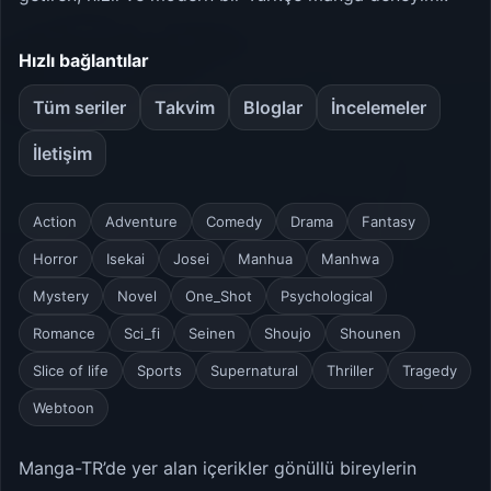
Hızlı bağlantılar
Tüm seriler
Takvim
Bloglar
İncelemeler
İletişim
Action
Adventure
Comedy
Drama
Fantasy
Horror
Isekai
Josei
Manhua
Manhwa
Mystery
Novel
One_Shot
Psychological
Romance
Sci_fi
Seinen
Shoujo
Shounen
Slice of life
Sports
Supernatural
Thriller
Tragedy
Webtoon
Manga-TR’de yer alan içerikler gönüllü bireylerin