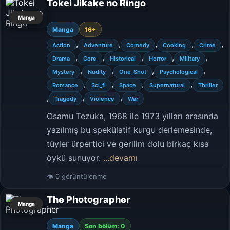
Tokei Jikake no Ringo
Manga
Manga
16+
,
,
,
,
,
Action
Adventure
Comedy
Cooking
Crime
,
,
,
,
,
Drama
Gore
Historical
Horror
Military
,
,
,
,
Mystery
Nudity
One_Shot
Psychological
,
,
,
,
Romance
Sci_fi
Space
Supernatural
Thriller
,
,
,
Tragedy
Violence
War
Osamu Tezuka, 1968 ile 1973 yılları arasında
yazılmış bu spekülatif kurgu derlemesinde,
tüyler ürpertici ve gerilim dolu birkaç kısa
öykü sunuyor.
...devamı
👁 0 görüntülenme
The Photographer
Manga
Manga
Son bölüm: 0