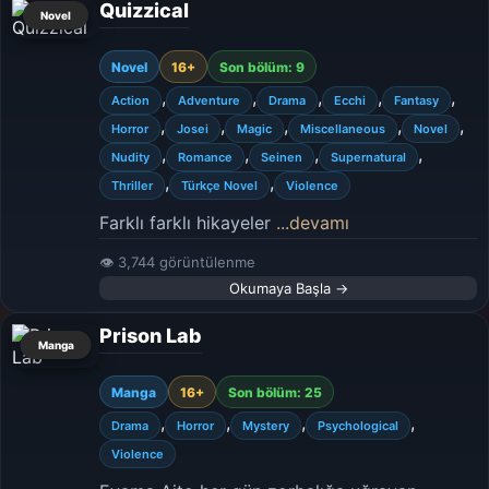
Quizzical
Novel
Novel
16+
Son bölüm: 9
,
,
,
,
,
Action
Adventure
Drama
Ecchi
Fantasy
,
,
,
,
,
Horror
Josei
Magic
Miscellaneous
Novel
,
,
,
,
Nudity
Romance
Seinen
Supernatural
,
,
Thriller
Türkçe Novel
Violence
Farklı farklı hikayeler
...devamı
👁 3,744 görüntülenme
Okumaya Başla →
Prison Lab
Manga
Manga
16+
Son bölüm: 25
,
,
,
,
Drama
Horror
Mystery
Psychological
Violence