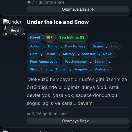
👁 711 görüntülenme
Okumaya Başla →
Under the Ice and Snow
Novel
Novel
16+
Son bölüm: 52
,
,
,
,
,
Action
Crime
Dark Fantasy
Drama
Epic
,
,
,
,
,
Gore
Horror
Military
Monster
Novel
,
,
,
Post-Apocalyptic
Psychological
Seinen
,
,
,
Slice of life
Thriller
Tragedy
Violence
“Gökyüzü bembeyaz bir kefen gibi üzerimize
örtüldüğünde bildiğimiz dünya öldü. Artık
devlet yok, yasa yok; sadece dondurucu
soğuk, açlık ve karla
...devamı
👁 2,126 görüntülenme
Okumaya Başla →