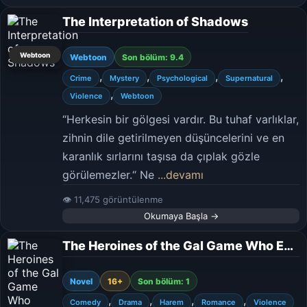
The Interpretation of Shadows
Webtoon
Webtoon
Son bölüm: 9.4
,
,
,
,
Crime
Mystery
Psychological
Supernatural
,
Violence
Webtoon
“Herkesin bir gölgesi vardır. Bu tuhaf varlıklar,
zihnin dile getirilmeyen düşüncelerini ve en
karanlık sırlarını taşısa da çıplak gözle
görülemezler.“ Ne
...devamı
👁 11,475 görüntülenme
Okumaya Başla →
The Heroines of the Gal Game Who Escaped Their Death Endings Somehow Read My Diary and Learned My Secret
Novel
16+
Son bölüm: 1
,
,
,
,
Comedy
Drama
Harem
Romance
Violence