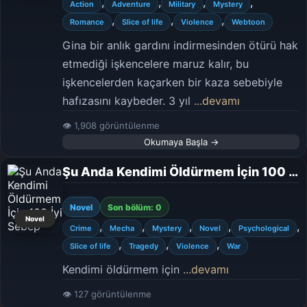
,
,
,
,
Action
Adventure
Military
Mystery
,
,
,
Romance
Slice of life
Violence
Webtoon
Gina bir anlık gardını indirmesinden ötürü hak
etmediği işkencelere maruz kalır, bu
işkencelerden kaçarken bir kaza sebebiyle
hafızasını kaybeder. 3 yıl
...devamı
👁 1,908 görüntülenme
Okumaya Başla →
Şu Anda Kendimi Öldürmem İçin 100 İyi Sebep
Novel
Son bölüm: 0
Novel
,
,
,
,
,
Crime
Mecha
Mystery
Novel
Psychological
,
,
,
Slice of life
Tragedy
Violence
War
Kendimi öldürmem için
...devamı
👁 127 görüntülenme