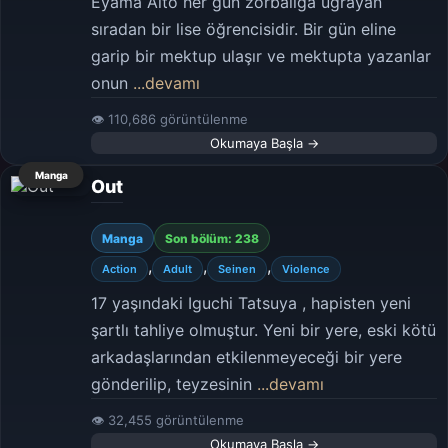
Eyama Aito her gün zorbalığa uğrayan
sıradan bir lise öğrencisidir. Bir gün eline
garip bir mektup ulaşır ve mektupta yazanlar
onun
...devamı
👁 110,686 görüntülenme
Okumaya Başla →
Manga
Out
Manga
Son bölüm: 238
,
,
,
Action
Adult
Seinen
Violence
17 yaşındaki Iguchi Tatsuya , hapisten yeni
şartlı tahliye olmuştur. Yeni bir yere, eski kötü
arkadaşlarından etkilenmeyeceği bir yere
gönderilip, teyzesinin
...devamı
👁 32,455 görüntülenme
Okumaya Başla →